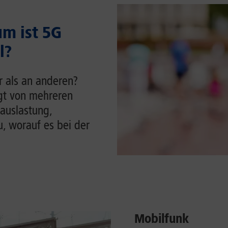
m ist 5G
l?
r als an anderen?
ngt von mehreren
auslastung,
u, worauf es bei der
Mobilfunk