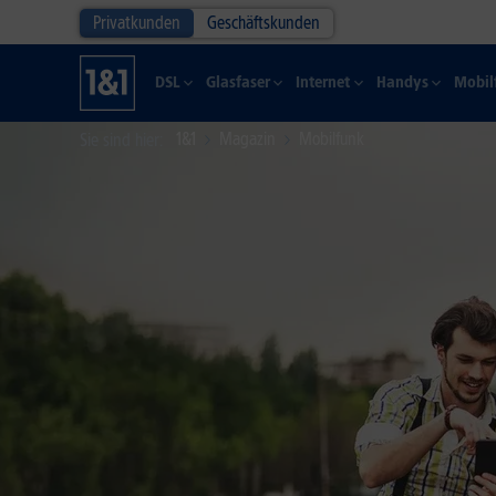
Privatkunden
Geschäftskunden
DSL
Glasfaser
Internet
Handys
Mobil
1&1
Magazin
Mobilfunk
Sie sind hier