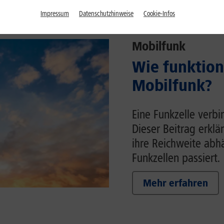
Impressum
Datenschutzhinweise
Cookie-Infos
Mobilfunk
Wie funktion
Mobilfunk?
Eine Funkzelle verb
Dieser Beitrag erklä
ihre Reichweite ab
Funkzellen passiert.
Mehr erfahren