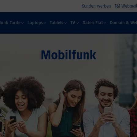
Kunden werben
1&1 Webmail
funk-Tarife
Laptops
Tablets
TV
Daten-Flat
Domain & Web
Mobilfunk