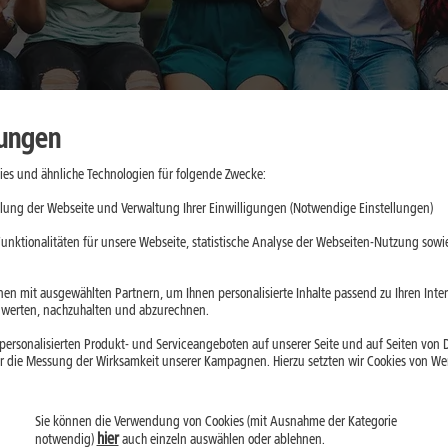
lungen
es und ähnliche Technologien für folgende Zwecke:
aktische
lung der Webseite und Verwaltung Ihrer Einwilligungen (Notwendige Einstellungen)
e
unktionalitäten für unsere Webseite, statistische Analyse der Webseiten-Nutzung sowie
d App-Updates
en mit ausgewählten Partnern, um Ihnen personalisierte Inhalte passend zu Ihren Int
erten, nachzuhalten und abzurechnen.
ll belasten. Mit
ersonalisierten Produkt- und Serviceangeboten auf unserer Seite und auf Seiten von Dr
droid kannst Du
r die Messung der Wirksamkeit unserer Kampagnen. Hierzu setzten wir Cookies von Werb
Sie können die Verwendung von Cookies (mit Ausnahme der Kategorie
hier
notwendig)
auch einzeln auswählen oder ablehnen.