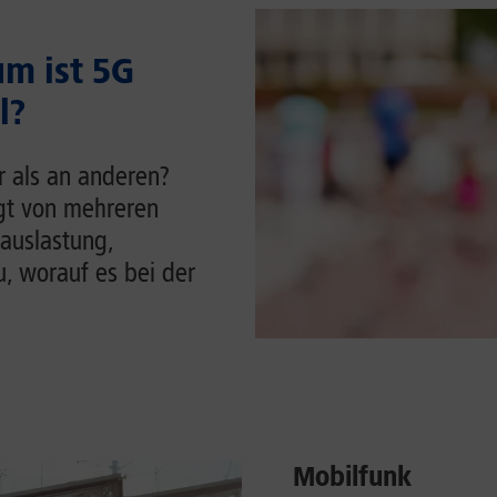
m ist 5G
l?
r als an anderen?
ngt von mehreren
auslastung,
u, worauf es bei der
Mobilfunk