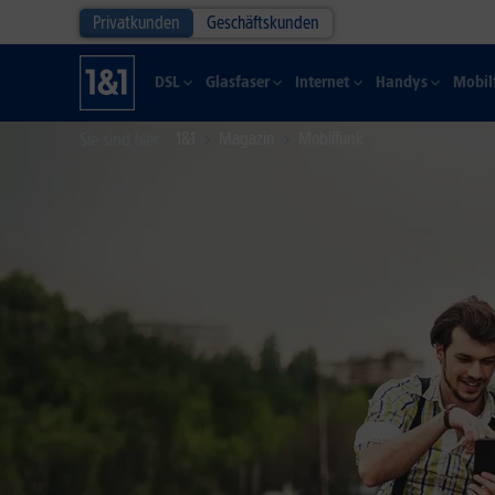
Privatkunden
Geschäftskunden
DSL
Glasfaser
Internet
Handys
Mobil
1&1
Magazin
Mobilfunk
Sie sind hier