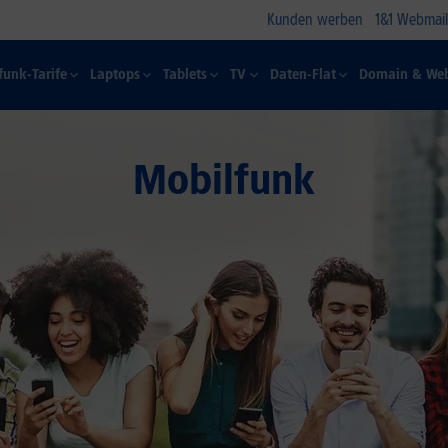
Kunden werben
1&1 Webmail
funk-Tarife
Laptops
Tablets
TV
Daten-Flat
Domain & Web
Mobilfunk