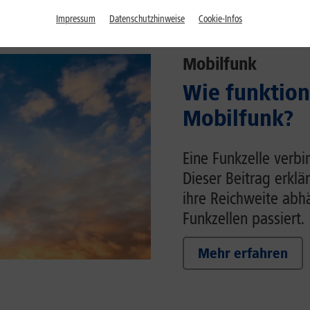
Impressum
Datenschutzhinweise
Cookie-Infos
Mobilfunk
Wie funktion
Mobilfunk?
Eine Funkzelle verb
Dieser Beitrag erklä
ihre Reichweite ab
Funkzellen passiert.
Mehr erfahren