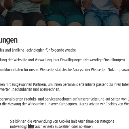
lungen
es und ähnliche Technologien für folgende Zwecke:
aktische
lung der Webseite und Verwaltung Ihrer Einwilligungen (Notwendige Einstellungen)
e
unktionalitäten für unsere Webseite, statistische Analyse der Webseiten-Nutzung sowie
d App-Updates
en mit ausgewählten Partnern, um Ihnen personalisierte Inhalte passend zu Ihren Int
erten, nachzuhalten und abzurechnen.
ll belasten. Mit
ersonalisierten Produkt- und Serviceangeboten auf unserer Seite und auf Seiten von Dr
droid kannst Du
r die Messung der Wirksamkeit unserer Kampagnen. Hierzu setzten wir Cookies von Werb
Sie können die Verwendung von Cookies (mit Ausnahme der Kategorie
hier
notwendig)
auch einzeln auswählen oder ablehnen.