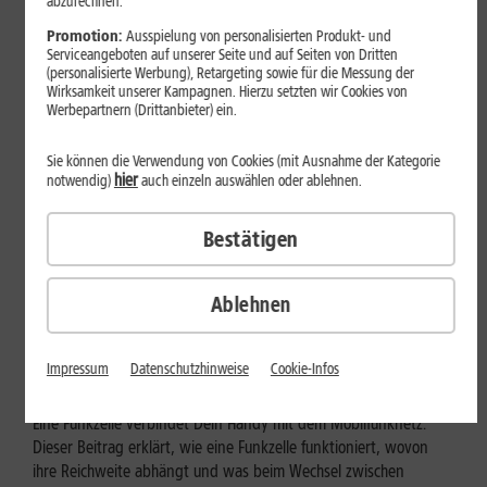
abzurechnen.
Promotion:
Ausspielung von personalisierten Produkt- und
Serviceangeboten auf unserer Seite und auf Seiten von Dritten
(personalisierte Werbung), Retargeting sowie für die Messung der
Wirksamkeit unserer Kampagnen. Hierzu setzten wir Cookies von
Werbepartnern (Drittanbieter) ein.
Sie können die Verwendung von Cookies (mit Ausnahme der Kategorie
hier
notwendig)
auch einzeln auswählen oder ablehnen.
Bestätigen
Mobilfunk
Ablehnen
Wie funktioniert eine Funkzelle im
Mobilfunk?
Impressum
Datenschutzhinweise
Cookie-Infos
Eine Funkzelle verbindet Dein Handy mit dem Mobilfunknetz.
Dieser Beitrag erklärt, wie eine Funkzelle funktioniert, wovon
ihre Reichweite abhängt und was beim Wechsel zwischen