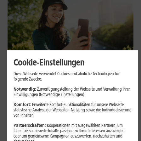
Cookie-Einstellungen
Mobilfunk
Diese Webseite verwendet Cookies und ähnliche Technologien für
Datenvolumen sparen: Praktische
folgende Zwecke:
Tipps für Dein Smartphone
Notwendig:
Zurverfügungstellung der Webseite und Verwaltung Ihrer
Einwilligungen (Notwendige Einstellungen)
Videos, Social Media, Cloud-Backups und App-Updates können
Komfort:
Erweiterte Komfort-Funktionalitäten für unsere Webseite,
statistische Analyse der Webseiten-Nutzung sowie die Individualisierung
Dein mobiles Datenvolumen schnell belasten. Mit einigen
von Inhalten
Einstellungen auf iPhone und Android kannst Du Deinen
Verbrauch begrenzen.
Partnerschaften:
Kooperationen mit ausgewählten Partnern, um
Ihnen personalisierte Inhalte passend zu Ihren Interessen anzuzeigen
oder um gemeinsame Kampagnen auszuwerten, nachzuhalten und
Mehr erfahren