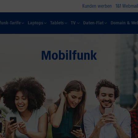
Kunden werben
1&1 Webmail
funk-Tarife
Laptops
Tablets
TV
Daten-Flat
Domain & Web
Mobilfunk