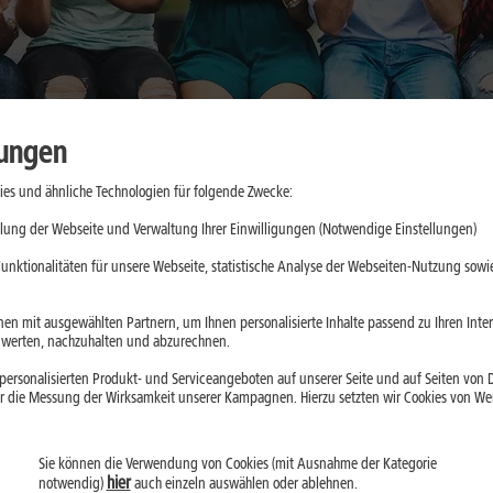
lungen
es und ähnliche Technologien für folgende Zwecke:
aktische
lung der Webseite und Verwaltung Ihrer Einwilligungen (Notwendige Einstellungen)
e
unktionalitäten für unsere Webseite, statistische Analyse der Webseiten-Nutzung sowie
d App-Updates
en mit ausgewählten Partnern, um Ihnen personalisierte Inhalte passend zu Ihren Int
erten, nachzuhalten und abzurechnen.
ll belasten. Mit
ersonalisierten Produkt- und Serviceangeboten auf unserer Seite und auf Seiten von Dr
droid kannst Du
r die Messung der Wirksamkeit unserer Kampagnen. Hierzu setzten wir Cookies von Werb
Sie können die Verwendung von Cookies (mit Ausnahme der Kategorie
hier
notwendig)
auch einzeln auswählen oder ablehnen.