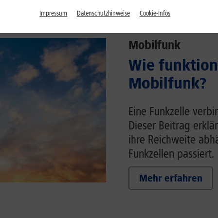
Impressum
Datenschutzhinweise
Cookie-Infos
Mobilfunk
Wie funktion
Mobilfunk?
Eine Funkzelle verb
Dieser Beitrag erklä
ihre Reichweite ab
Funkzellen passiert.
Mehr erfahren