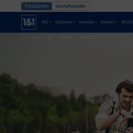
Privatkunden
Geschäftskunden
DSL
Glasfaser
Internet
Handys
Mobil
1&1
Magazin
Mobilfunk
Sie sind hier