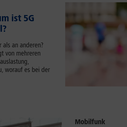
m ist 5G
l?
r als an anderen?
ngt von mehreren
auslastung,
u, worauf es bei der
Mobilfunk