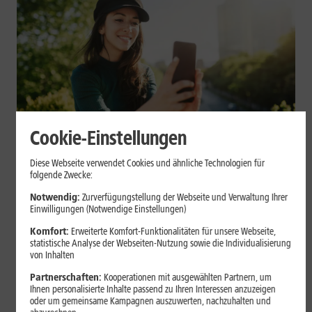
Cookie-Einstellungen
Mobilfunk
Diese Webseite verwendet Cookies und ähnliche Technologien für
Datenvolumen sparen: Praktische
folgende Zwecke:
Tipps für Dein Smartphone
Notwendig:
Zurverfügungstellung der Webseite und Verwaltung Ihrer
Einwilligungen (Notwendige Einstellungen)
Videos, Social Media, Cloud-Backups und App-Updates können
Komfort:
Erweiterte Komfort-Funktionalitäten für unsere Webseite,
statistische Analyse der Webseiten-Nutzung sowie die Individualisierung
Dein mobiles Datenvolumen schnell belasten. Mit einigen
von Inhalten
Einstellungen auf iPhone und Android kannst Du Deinen
Verbrauch begrenzen.
Partnerschaften:
Kooperationen mit ausgewählten Partnern, um
Ihnen personalisierte Inhalte passend zu Ihren Interessen anzuzeigen
oder um gemeinsame Kampagnen auszuwerten, nachzuhalten und
Mehr erfahren