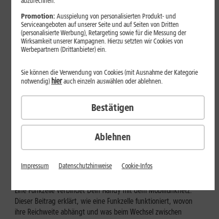
abzurechnen.
Promotion:
Ausspielung von personalisierten Produkt- und
Serviceangeboten auf unserer Seite und auf Seiten von Dritten
(personalisierte Werbung), Retargeting sowie für die Messung der
Wirksamkeit unserer Kampagnen. Hierzu setzten wir Cookies von
Werbepartnern (Drittanbieter) ein.
Sie können die Verwendung von Cookies (mit Ausnahme der Kategorie
hier
notwendig)
auch einzeln auswählen oder ablehnen.
Bestätigen
Mobilfunk
Ablehnen
Wie funktioniert eine Funkzelle im
Mobilfunk?
Impressum
Datenschutzhinweise
Cookie-Infos
Eine Funkzelle verbindet Dein Handy mit dem Mobilfunknetz.
Dieser Beitrag erklärt, wie eine Funkzelle funktioniert, wovon
ihre Reichweite abhängt und was beim Wechsel zwischen