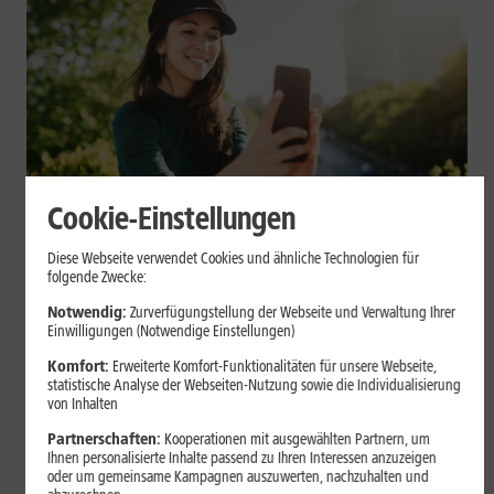
Cookie-Einstellungen
Mobilfunk
Diese Webseite verwendet Cookies und ähnliche Technologien für
Datenvolumen sparen: Praktische
folgende Zwecke:
Tipps für Dein Smartphone
Notwendig:
Zurverfügungstellung der Webseite und Verwaltung Ihrer
Einwilligungen (Notwendige Einstellungen)
Videos, Social Media, Cloud-Backups und App-Updates können
Komfort:
Erweiterte Komfort-Funktionalitäten für unsere Webseite,
statistische Analyse der Webseiten-Nutzung sowie die Individualisierung
Dein mobiles Datenvolumen schnell belasten. Mit einigen
von Inhalten
Einstellungen auf iPhone und Android kannst Du Deinen
Verbrauch begrenzen.
Partnerschaften:
Kooperationen mit ausgewählten Partnern, um
Ihnen personalisierte Inhalte passend zu Ihren Interessen anzuzeigen
oder um gemeinsame Kampagnen auszuwerten, nachzuhalten und
Mehr erfahren