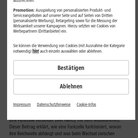
abzurechnen.
Promotion:
Ausspielung von personalisierten Produkt- und
Serviceangeboten auf unserer Seite und auf Seiten von Dritten
(personalisierte Werbung), Retargeting sowie für die Messung der
Wirksamkeit unserer Kampagnen. Hierzu setzten wir Cookies von
Werbepartnern (Drittanbieter) ein.
Sie können die Verwendung von Cookies (mit Ausnahme der Kategorie
hier
notwendig)
auch einzeln auswählen oder ablehnen.
Bestätigen
Mobilfunk
Ablehnen
Wie funktioniert eine Funkzelle im
Mobilfunk?
Impressum
Datenschutzhinweise
Cookie-Infos
Eine Funkzelle verbindet Dein Handy mit dem Mobilfunknetz.
Dieser Beitrag erklärt, wie eine Funkzelle funktioniert, wovon
ihre Reichweite abhängt und was beim Wechsel zwischen