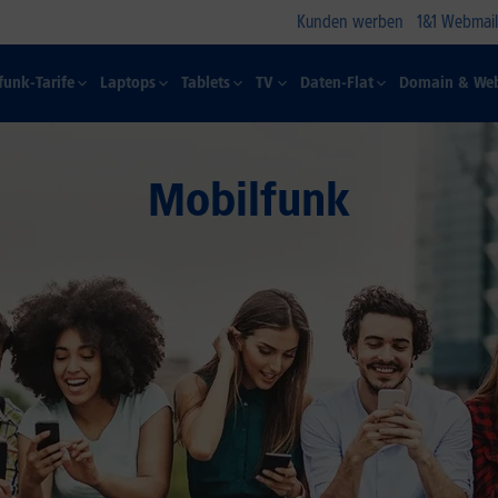
Kunden werben
1&1 Webmail
funk-Tarife
Laptops
Tablets
TV
Daten-Flat
Domain & Web
Mobilfunk