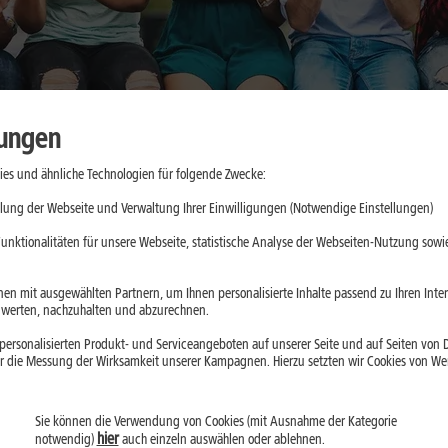
lungen
es und ähnliche Technologien für folgende Zwecke:
aktische
lung der Webseite und Verwaltung Ihrer Einwilligungen (Notwendige Einstellungen)
e
unktionalitäten für unsere Webseite, statistische Analyse der Webseiten-Nutzung sowie
d App-Updates
en mit ausgewählten Partnern, um Ihnen personalisierte Inhalte passend zu Ihren Int
erten, nachzuhalten und abzurechnen.
ll belasten. Mit
ersonalisierten Produkt- und Serviceangeboten auf unserer Seite und auf Seiten von Dr
droid kannst Du
r die Messung der Wirksamkeit unserer Kampagnen. Hierzu setzten wir Cookies von Werb
Sie können die Verwendung von Cookies (mit Ausnahme der Kategorie
hier
notwendig)
auch einzeln auswählen oder ablehnen.