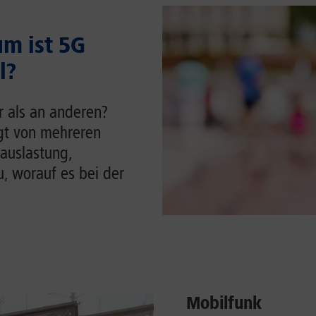
m ist 5G
l?
r als an anderen?
ngt von mehreren
auslastung,
u, worauf es bei der
Mobilfunk