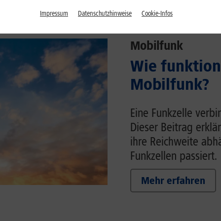
Impressum
Datenschutzhinweise
Cookie-Infos
Mobilfunk
Wie funktion
Mobilfunk?
Eine Funkzelle verb
Dieser Beitrag erklä
ihre Reichweite ab
Funkzellen passiert.
Mehr erfahren