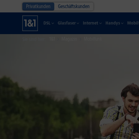
Privatkunden
Geschäftskunden
DSL
Glasfaser
Internet
Handys
Mobil
1&1
Magazin
Mobilfunk
Sie sind hier