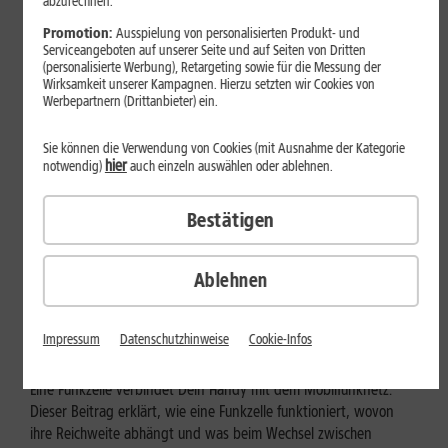
abzurechnen.
Promotion:
Ausspielung von personalisierten Produkt- und
Serviceangeboten auf unserer Seite und auf Seiten von Dritten
(personalisierte Werbung), Retargeting sowie für die Messung der
Wirksamkeit unserer Kampagnen. Hierzu setzten wir Cookies von
Werbepartnern (Drittanbieter) ein.
Sie können die Verwendung von Cookies (mit Ausnahme der Kategorie
hier
notwendig)
auch einzeln auswählen oder ablehnen.
Bestätigen
Mobilfunk
Ablehnen
Wie funktioniert eine Funkzelle im
Mobilfunk?
Impressum
Datenschutzhinweise
Cookie-Infos
Eine Funkzelle verbindet Dein Handy mit dem Mobilfunknetz.
Dieser Beitrag erklärt, wie eine Funkzelle funktioniert, wovon
ihre Reichweite abhängt und was beim Wechsel zwischen