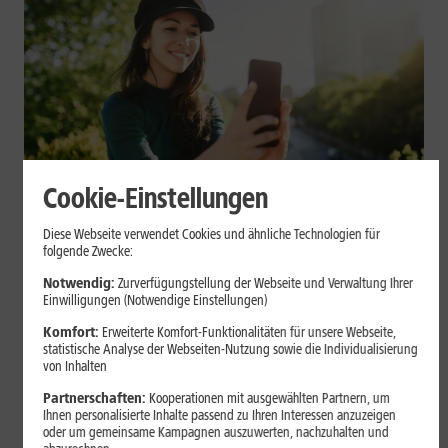
Cookie-Einstellungen
Mobilfunk
Diese Webseite verwendet Cookies und ähnliche Technologien für
Datenvolumen sparen: Praktische
folgende Zwecke:
Tipps für Dein Smartphone
Notwendig:
Zurverfügungstellung der Webseite und Verwaltung Ihrer
Einwilligungen (Notwendige Einstellungen)
Videos, Social Media, Cloud-Backups und App-Updates können
Komfort:
Erweiterte Komfort-Funktionalitäten für unsere Webseite,
statistische Analyse der Webseiten-Nutzung sowie die Individualisierung
Dein mobiles Datenvolumen schnell belasten. Mit einigen
von Inhalten
Einstellungen auf iPhone und Android kannst Du Deinen
Verbrauch begrenzen.
Partnerschaften:
Kooperationen mit ausgewählten Partnern, um
Ihnen personalisierte Inhalte passend zu Ihren Interessen anzuzeigen
oder um gemeinsame Kampagnen auszuwerten, nachzuhalten und
Mehr erfahren