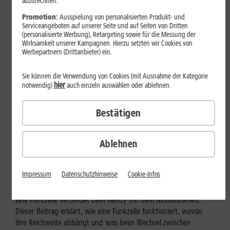
abzurechnen.
Promotion:
Ausspielung von personalisierten Produkt- und
Serviceangeboten auf unserer Seite und auf Seiten von Dritten
(personalisierte Werbung), Retargeting sowie für die Messung der
Wirksamkeit unserer Kampagnen. Hierzu setzten wir Cookies von
Werbepartnern (Drittanbieter) ein.
Sie können die Verwendung von Cookies (mit Ausnahme der Kategorie
hier
notwendig)
auch einzeln auswählen oder ablehnen.
Bestätigen
Mobilfunk
Ablehnen
Wie funktioniert eine Funkzelle im
Mobilfunk?
Impressum
Datenschutzhinweise
Cookie-Infos
Eine Funkzelle verbindet Dein Handy mit dem Mobilfunknetz.
Dieser Beitrag erklärt, wie eine Funkzelle funktioniert, wovon
ihre Reichweite abhängt und was beim Wechsel zwischen