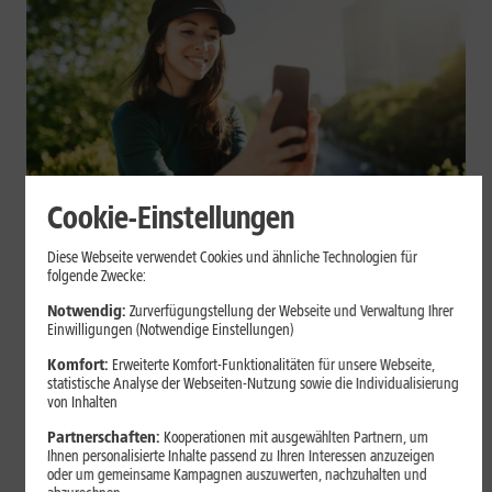
Cookie-Einstellungen
Mobilfunk
Diese Webseite verwendet Cookies und ähnliche Technologien für
Datenvolumen sparen: Praktische
folgende Zwecke:
Tipps für Dein Smartphone
Notwendig:
Zurverfügungstellung der Webseite und Verwaltung Ihrer
Einwilligungen (Notwendige Einstellungen)
Videos, Social Media, Cloud-Backups und App-Updates können
Komfort:
Erweiterte Komfort-Funktionalitäten für unsere Webseite,
statistische Analyse der Webseiten-Nutzung sowie die Individualisierung
Dein mobiles Datenvolumen schnell belasten. Mit einigen
von Inhalten
Einstellungen auf iPhone und Android kannst Du Deinen
Verbrauch begrenzen.
Partnerschaften:
Kooperationen mit ausgewählten Partnern, um
Ihnen personalisierte Inhalte passend zu Ihren Interessen anzuzeigen
oder um gemeinsame Kampagnen auszuwerten, nachzuhalten und
Mehr erfahren