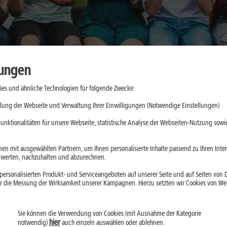
lungen
es und ähnliche Technologien für folgende Zwecke:
aktische
lung der Webseite und Verwaltung Ihrer Einwilligungen (Notwendige Einstellungen)
e
unktionalitäten für unsere Webseite, statistische Analyse der Webseiten-Nutzung sowie
d App-Updates
en mit ausgewählten Partnern, um Ihnen personalisierte Inhalte passend zu Ihren Int
erten, nachzuhalten und abzurechnen.
ll belasten. Mit
ersonalisierten Produkt- und Serviceangeboten auf unserer Seite und auf Seiten von Dr
droid kannst Du
r die Messung der Wirksamkeit unserer Kampagnen. Hierzu setzten wir Cookies von Werb
Sie können die Verwendung von Cookies (mit Ausnahme der Kategorie
hier
notwendig)
auch einzeln auswählen oder ablehnen.