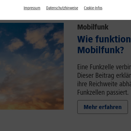
Impressum
Datenschutzhinweise
Cookie-Infos
Mobilfunk
Wie funktion
Mobilfunk?
Eine Funkzelle verb
Dieser Beitrag erklä
ihre Reichweite ab
Funkzellen passiert.
Mehr erfahren