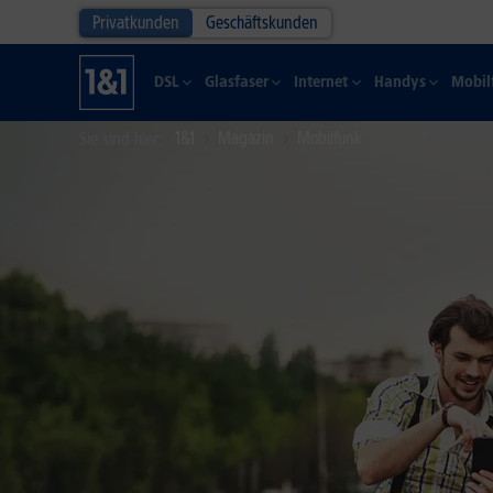
Privatkunden
Geschäftskunden
DSL
Glasfaser
Internet
Handys
Mobil
1&1
Magazin
Mobilfunk
Sie sind hier