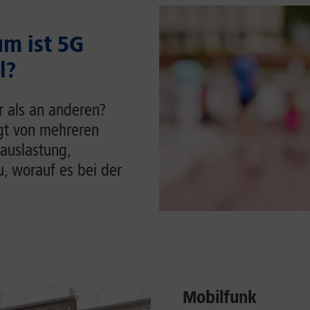
m ist 5G
l?
r als an anderen?
ngt von mehreren
auslastung,
u, worauf es bei der
Mobilfunk