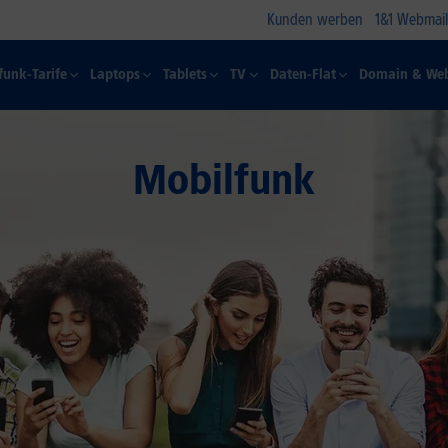
Kunden werben
1&1 Webmail
funk-Tarife
Laptops
Tablets
TV
Daten-Flat
Domain & Web
Mobilfunk