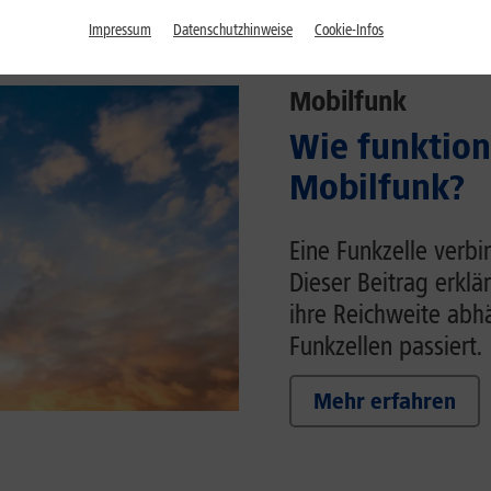
Impressum
Datenschutzhinweise
Cookie-Infos
Mobilfunk
Wie funktion
Mobilfunk?
Eine Funkzelle verb
Dieser Beitrag erklä
ihre Reichweite ab
Funkzellen passiert.
Mehr erfahren