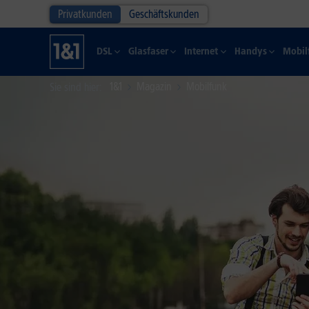
Privatkunden
Geschäftskunden
DSL
Glasfaser
Internet
Handys
Mobil
1&1
Magazin
Mobilfunk
Sie sind hier