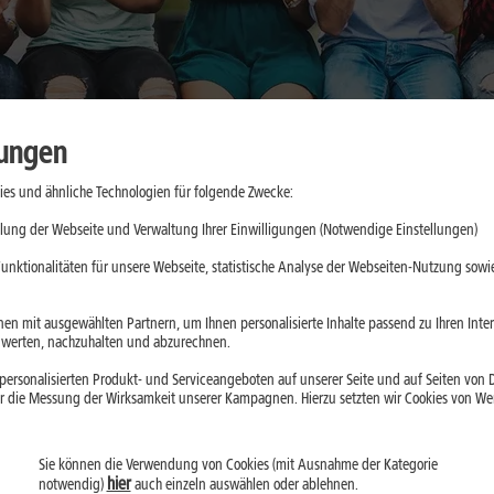
lungen
es und ähnliche Technologien für folgende Zwecke:
aktische
lung der Webseite und Verwaltung Ihrer Einwilligungen (Notwendige Einstellungen)
e
unktionalitäten für unsere Webseite, statistische Analyse der Webseiten-Nutzung sowie
d App-Updates
en mit ausgewählten Partnern, um Ihnen personalisierte Inhalte passend zu Ihren Int
erten, nachzuhalten und abzurechnen.
ll belasten. Mit
ersonalisierten Produkt- und Serviceangeboten auf unserer Seite und auf Seiten von Dr
droid kannst Du
r die Messung der Wirksamkeit unserer Kampagnen. Hierzu setzten wir Cookies von Werb
Sie können die Verwendung von Cookies (mit Ausnahme der Kategorie
hier
notwendig)
auch einzeln auswählen oder ablehnen.