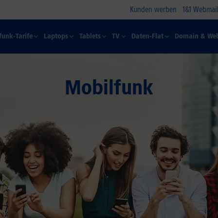
Kunden werben
1&1 Webmail
funk-Tarife
Laptops
Tablets
TV
Daten-Flat
Domain & Web
Mobilfunk