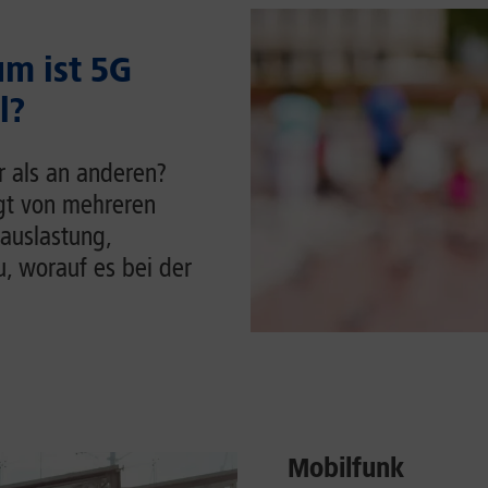
m ist 5G
l?
r als an anderen?
ngt von mehreren
auslastung,
u, worauf es bei der
Mobilfunk