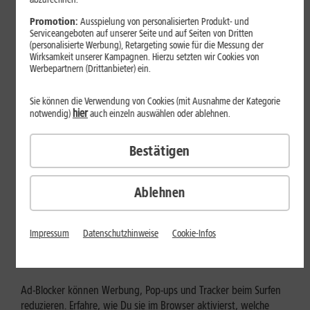
Mehr erfahren
Promotion:
Ausspielung von personalisierten Produkt- und
Serviceangeboten auf unserer Seite und auf Seiten von Dritten
(personalisierte Werbung), Retargeting sowie für die Messung der
Wirksamkeit unserer Kampagnen. Hierzu setzten wir Cookies von
Werbepartnern (Drittanbieter) ein.
Sie können die Verwendung von Cookies (mit Ausnahme der Kategorie
hier
notwendig)
auch einzeln auswählen oder ablehnen.
Bestätigen
Ablehnen
Internet zuhause
Ad-Blocker aktivieren: Werbung
Impressum
Datenschutzhinweise
Cookie-Infos
und Tracking bewusst steuern
Ad-Blocker können Werbung, Pop-ups und Tracker beim Surfen
reduzieren. Erfahre, wie Du sie im Browser aktivierst, welche