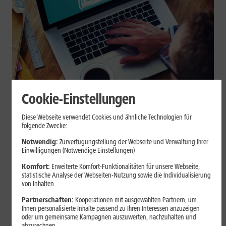
Cookie-Einstellungen
Internet zuhause
Diese Webseite verwendet Cookies und ähnliche Technologien für
Browser-Erweiterungen sicher
folgende Zwecke:
nutzen: So erkennst Du
Notwendig:
Zurverfügungstellung der Webseite und Verwaltung Ihrer
Einwilligungen (Notwendige Einstellungen)
vertrauenswürdige Add-ons
Komfort:
Erweiterte Komfort-Funktionalitäten für unsere Webseite,
statistische Analyse der Webseiten-Nutzung sowie die Individualisierung
Browser-Erweiterungen können praktisch sein, greifen aber je
von Inhalten
nach Berechtigung tief in Deine Browserdaten ein. Der Beitrag
Partnerschaften:
Kooperationen mit ausgewählten Partnern, um
zeigt Dir, wie Du Add-ons vor der Installation prüfst und riskante
Ihnen personalisierte Inhalte passend zu Ihren Interessen anzuzeigen
Erweiterungen erkennst.
oder um gemeinsame Kampagnen auszuwerten, nachzuhalten und
abzurechnen.