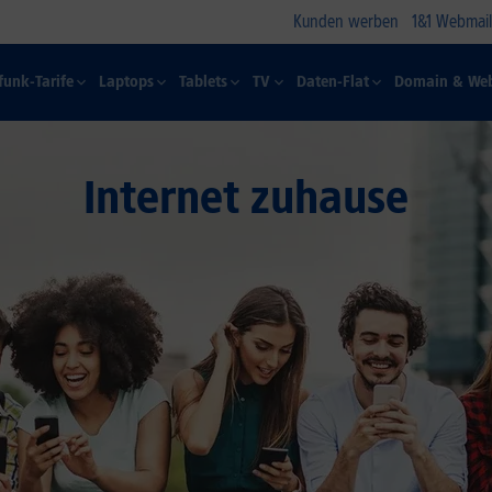
Kunden werben
1&1 Webmail
funk-Tarife
Laptops
Tablets
TV
Daten-Flat
Domain & Web
Internet zuhause