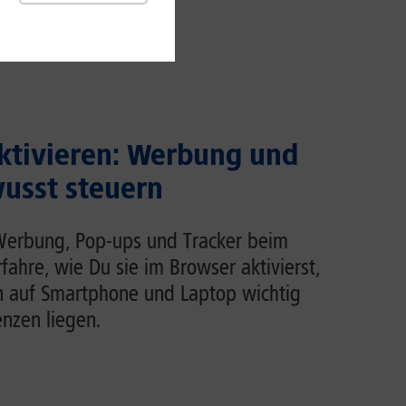
ktivieren: Werbung und
usst steuern
Werbung, Pop-ups und Tracker beim
rfahre, wie Du sie im Browser aktivierst,
n auf Smartphone und Laptop wichtig
enzen liegen.