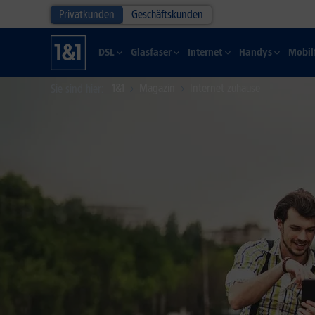
Privatkunden
Geschäftskunden
DSL
Glasfaser
Internet
Handys
Mobil
1&1
Magazin
Internet zuhause
Sie sind hier