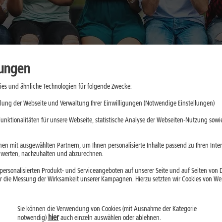
lungen
es und ähnliche Technologien für folgende Zwecke:
cher nutzen:
lung der Webseite und Verwaltung Ihrer Einwilligungen (Notwendige Einstellungen)
nswürdige
unktionalitäten für unsere Webseite, statistische Analyse der Webseiten-Nutzung sowie
en mit ausgewählten Partnern, um Ihnen personalisierte Inhalte passend zu Ihren Int
erten, nachzuhalten und abzurechnen.
ein, greifen aber je
ersonalisierten Produkt- und Serviceangeboten auf unserer Seite und auf Seiten von Dr
aten ein. Der
r die Messung der Wirksamkeit unserer Kampagnen. Hierzu setzten wir Cookies von Werb
Installation prüfst
Sie können die Verwendung von Cookies (mit Ausnahme der Kategorie
hier
notwendig)
auch einzeln auswählen oder ablehnen.