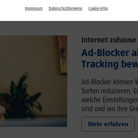
Impressum
Datenschutzhinweise
Cookie-Infos
Internet zuhause
Ad-Blocker a
Tracking bew
Ad-Blocker können 
Surfen reduzieren. E
welche Einstellunge
sind und wo ihre Gr
Mehr erfahren