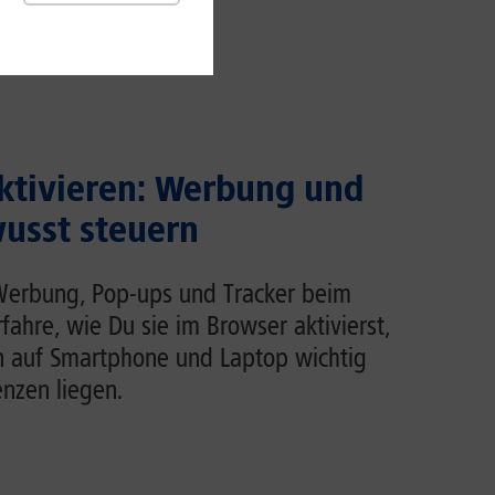
ktivieren: Werbung und
usst steuern
Werbung, Pop-ups und Tracker beim
rfahre, wie Du sie im Browser aktivierst,
n auf Smartphone und Laptop wichtig
enzen liegen.