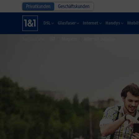
Privatkunden
Geschäftskunden
DSL
Glasfaser
Internet
Handys
Mobil
1&1
Magazin
Internet zuhause
Sie sind hier