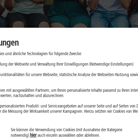
lungen
es und ähnliche Technologien für folgende Zwecke:
cher nutzen:
lung der Webseite und Verwaltung Ihrer Einwilligungen (Notwendige Einstellungen)
nswürdige
unktionalitäten für unsere Webseite, statistische Analyse der Webseiten-Nutzung sowie
en mit ausgewählten Partnern, um Ihnen personalisierte Inhalte passend zu Ihren Int
erten, nachzuhalten und abzurechnen.
ein, greifen aber je
ersonalisierten Produkt- und Serviceangeboten auf unserer Seite und auf Seiten von Dr
aten ein. Der
r die Messung der Wirksamkeit unserer Kampagnen. Hierzu setzten wir Cookies von Werb
Installation prüfst
Sie können die Verwendung von Cookies (mit Ausnahme der Kategorie
hier
notwendig)
auch einzeln auswählen oder ablehnen.