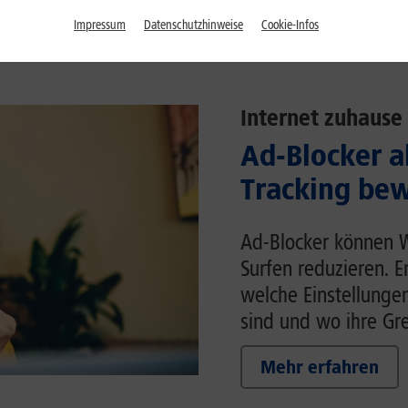
Impressum
Datenschutzhinweise
Cookie-Infos
Internet zuhause
Ad-Blocker a
Tracking bew
Ad-Blocker können 
Surfen reduzieren. E
welche Einstellunge
sind und wo ihre Gr
Mehr erfahren