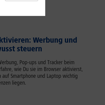
ktivieren: Werbung und
usst steuern
Werbung, Pop-ups und Tracker beim
rfahre, wie Du sie im Browser aktivierst,
n auf Smartphone und Laptop wichtig
enzen liegen.