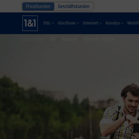
Privatkunden
Geschäftskunden
DSL
Glasfaser
Internet
Handys
Mobil
1&1
Magazin
Internet zuhause
Sie sind hier