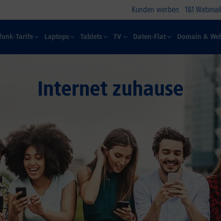
Kunden werben
1&1 Webmail
funk-Tarife
Laptops
Tablets
TV
Daten-Flat
Domain & Web
Internet zuhause