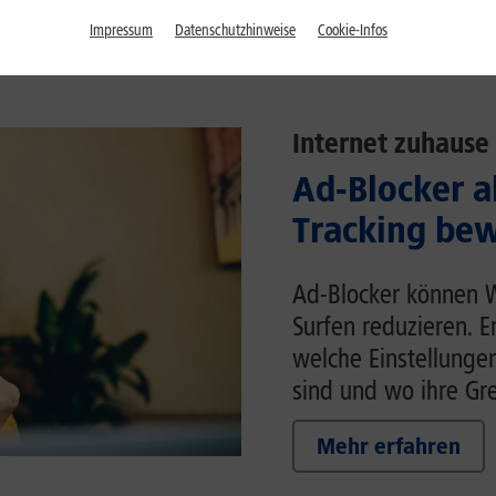
Impressum
Datenschutzhinweise
Cookie-Infos
Internet zuhause
Ad-Blocker a
Tracking bew
Ad-Blocker können 
Surfen reduzieren. E
welche Einstellunge
sind und wo ihre Gr
Mehr erfahren