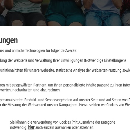
lungen
es und ähnliche Technologien für folgende Zwecke:
cher nutzen:
lung der Webseite und Verwaltung Ihrer Einwilligungen (Notwendige Einstellungen)
nswürdige
unktionalitäten für unsere Webseite, statistische Analyse der Webseiten-Nutzung sowie
en mit ausgewählten Partnern, um Ihnen personalisierte Inhalte passend zu Ihren Int
erten, nachzuhalten und abzurechnen.
ein, greifen aber je
ersonalisierten Produkt- und Serviceangeboten auf unserer Seite und auf Seiten von Dr
aten ein. Der
r die Messung der Wirksamkeit unserer Kampagnen. Hierzu setzten wir Cookies von Werb
Installation prüfst
Sie können die Verwendung von Cookies (mit Ausnahme der Kategorie
hier
notwendig)
auch einzeln auswählen oder ablehnen.