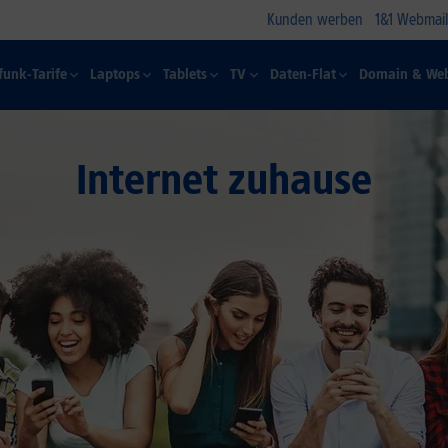
Kunden werben
1&1 Webmail
funk-Tarife
Laptops
Tablets
TV
Daten-Flat
Domain & Web
Internet zuhause