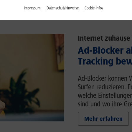
Impressum
Datenschutzhinweise
Cookie-Infos
Internet zuhause
Ad-Blocker a
Tracking bew
Ad-Blocker können 
Surfen reduzieren. E
welche Einstellunge
sind und wo ihre Gr
Mehr erfahren