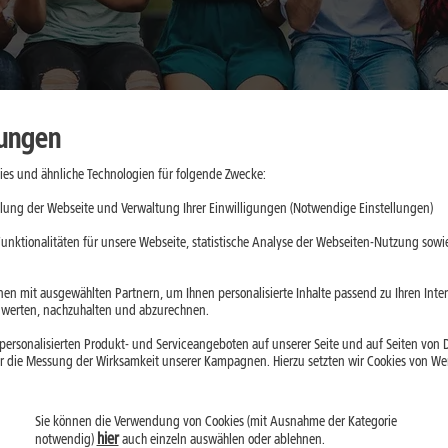
lungen
es und ähnliche Technologien für folgende Zwecke:
cher nutzen:
lung der Webseite und Verwaltung Ihrer Einwilligungen (Notwendige Einstellungen)
nswürdige
unktionalitäten für unsere Webseite, statistische Analyse der Webseiten-Nutzung sowie
en mit ausgewählten Partnern, um Ihnen personalisierte Inhalte passend zu Ihren Int
erten, nachzuhalten und abzurechnen.
ein, greifen aber je
ersonalisierten Produkt- und Serviceangeboten auf unserer Seite und auf Seiten von Dr
aten ein. Der
r die Messung der Wirksamkeit unserer Kampagnen. Hierzu setzten wir Cookies von Werb
Installation prüfst
Sie können die Verwendung von Cookies (mit Ausnahme der Kategorie
hier
notwendig)
auch einzeln auswählen oder ablehnen.