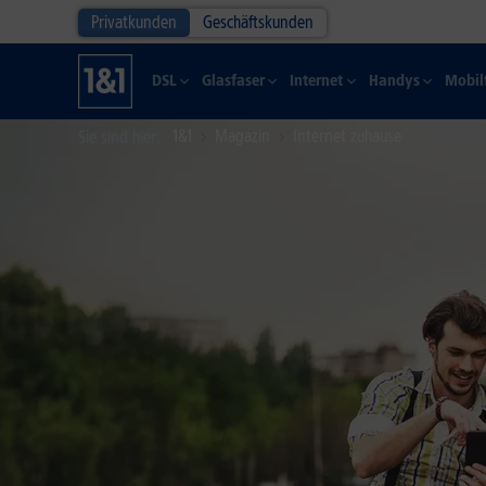
Privatkunden
Geschäftskunden
DSL
Glasfaser
Internet
Handys
Mobil
1&1
Magazin
Internet zuhause
Sie sind hier