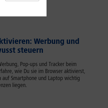
ktivieren: Werbung und
usst steuern
Werbung, Pop-ups und Tracker beim
rfahre, wie Du sie im Browser aktivierst,
n auf Smartphone und Laptop wichtig
enzen liegen.