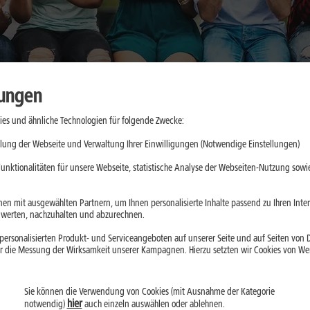
lungen
es und ähnliche Technologien für folgende Zwecke:
cher nutzen:
lung der Webseite und Verwaltung Ihrer Einwilligungen (Notwendige Einstellungen)
nswürdige
unktionalitäten für unsere Webseite, statistische Analyse der Webseiten-Nutzung sowie
en mit ausgewählten Partnern, um Ihnen personalisierte Inhalte passend zu Ihren Int
erten, nachzuhalten und abzurechnen.
ein, greifen aber je
ersonalisierten Produkt- und Serviceangeboten auf unserer Seite und auf Seiten von Dr
aten ein. Der
r die Messung der Wirksamkeit unserer Kampagnen. Hierzu setzten wir Cookies von Werb
Installation prüfst
Sie können die Verwendung von Cookies (mit Ausnahme der Kategorie
hier
notwendig)
auch einzeln auswählen oder ablehnen.