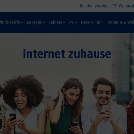
Kunden werben
1&1 Webmail
funk-Tarife
Laptops
Tablets
TV
Daten-Flat
Domain & Web
Internet zuhause