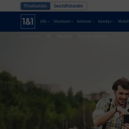
Privatkunden
Geschäftskunden
DSL
Glasfaser
Internet
Handys
Mobil
1&1
Magazin
Internet zuhause
Sie sind hier