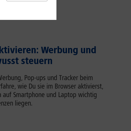
ktivieren: Werbung und
usst steuern
Werbung, Pop-ups und Tracker beim
rfahre, wie Du sie im Browser aktivierst,
n auf Smartphone und Laptop wichtig
enzen liegen.