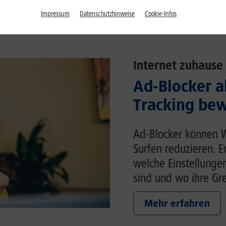
Impressum
Datenschutzhinweise
Cookie-Infos
Internet zuhause
Ad-Blocker a
Tracking bew
Ad-Blocker können 
Surfen reduzieren. E
welche Einstellunge
sind und wo ihre Gr
Mehr erfahren