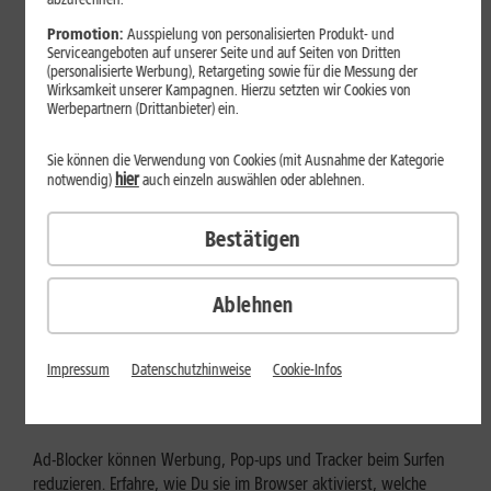
Mehr erfahren
Promotion:
Ausspielung von personalisierten Produkt- und
Serviceangeboten auf unserer Seite und auf Seiten von Dritten
(personalisierte Werbung), Retargeting sowie für die Messung der
Wirksamkeit unserer Kampagnen. Hierzu setzten wir Cookies von
Werbepartnern (Drittanbieter) ein.
Sie können die Verwendung von Cookies (mit Ausnahme der Kategorie
hier
notwendig)
auch einzeln auswählen oder ablehnen.
Bestätigen
Ablehnen
Internet zuhause
Ad-Blocker aktivieren: Werbung
Impressum
Datenschutzhinweise
Cookie-Infos
und Tracking bewusst steuern
Ad-Blocker können Werbung, Pop-ups und Tracker beim Surfen
reduzieren. Erfahre, wie Du sie im Browser aktivierst, welche