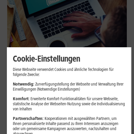
Cookie-Einstellungen
Internet zuhause
Diese Webseite verwendet Cookies und ähnliche Technologien für
Browser-Erweiterungen sicher
folgende Zwecke:
nutzen: So erkennst Du
Notwendig:
Zurverfügungstellung der Webseite und Verwaltung Ihrer
Einwilligungen (Notwendige Einstellungen)
vertrauenswürdige Add-ons
Komfort:
Erweiterte Komfort-Funktionalitäten für unsere Webseite,
statistische Analyse der Webseiten-Nutzung sowie die Individualisierung
Browser-Erweiterungen können praktisch sein, greifen aber je
von Inhalten
nach Berechtigung tief in Deine Browserdaten ein. Der Beitrag
Partnerschaften:
Kooperationen mit ausgewählten Partnern, um
zeigt Dir, wie Du Add-ons vor der Installation prüfst und riskante
Ihnen personalisierte Inhalte passend zu Ihren Interessen anzuzeigen
Erweiterungen erkennst.
oder um gemeinsame Kampagnen auszuwerten, nachzuhalten und
abzurechnen.