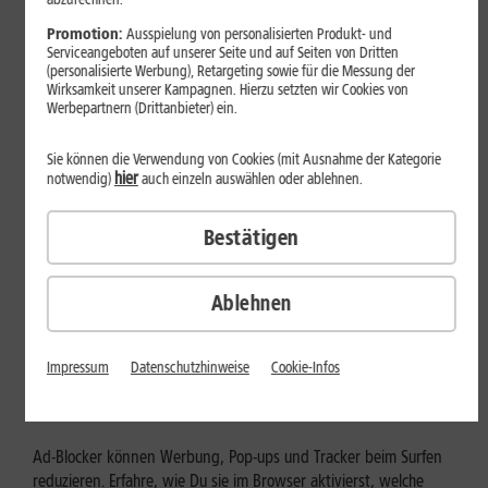
Mehr erfahren
Promotion:
Ausspielung von personalisierten Produkt- und
Serviceangeboten auf unserer Seite und auf Seiten von Dritten
(personalisierte Werbung), Retargeting sowie für die Messung der
Wirksamkeit unserer Kampagnen. Hierzu setzten wir Cookies von
Werbepartnern (Drittanbieter) ein.
Sie können die Verwendung von Cookies (mit Ausnahme der Kategorie
hier
notwendig)
auch einzeln auswählen oder ablehnen.
Bestätigen
Ablehnen
Internet zuhause
Ad-Blocker aktivieren: Werbung
Impressum
Datenschutzhinweise
Cookie-Infos
und Tracking bewusst steuern
Ad-Blocker können Werbung, Pop-ups und Tracker beim Surfen
reduzieren. Erfahre, wie Du sie im Browser aktivierst, welche