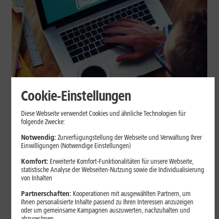
Cookie-Einstellungen
Internet zuhause
Diese Webseite verwendet Cookies und ähnliche Technologien für
Browser-Erweiterungen sicher
folgende Zwecke:
nutzen: So erkennst Du
Notwendig:
Zurverfügungstellung der Webseite und Verwaltung Ihrer
Einwilligungen (Notwendige Einstellungen)
vertrauenswürdige Add-ons
Komfort:
Erweiterte Komfort-Funktionalitäten für unsere Webseite,
statistische Analyse der Webseiten-Nutzung sowie die Individualisierung
Browser-Erweiterungen können praktisch sein, greifen aber je
von Inhalten
nach Berechtigung tief in Deine Browserdaten ein. Der Beitrag
Partnerschaften:
Kooperationen mit ausgewählten Partnern, um
zeigt Dir, wie Du Add-ons vor der Installation prüfst und riskante
Ihnen personalisierte Inhalte passend zu Ihren Interessen anzuzeigen
Erweiterungen erkennst.
oder um gemeinsame Kampagnen auszuwerten, nachzuhalten und
abzurechnen.