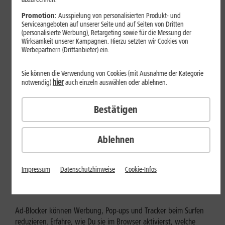
Mehr erfahren
Promotion:
Ausspielung von personalisierten Produkt- und
Serviceangeboten auf unserer Seite und auf Seiten von Dritten
(personalisierte Werbung), Retargeting sowie für die Messung der
Wirksamkeit unserer Kampagnen. Hierzu setzten wir Cookies von
Werbepartnern (Drittanbieter) ein.
Sie können die Verwendung von Cookies (mit Ausnahme der Kategorie
hier
notwendig)
auch einzeln auswählen oder ablehnen.
Bestätigen
Ablehnen
Internet zuhause
Ad-Blocker aktivieren: Werbung
Impressum
Datenschutzhinweise
Cookie-Infos
und Tracking bewusst steuern
Ad-Blocker können Werbung, Pop-ups und Tracker beim Surfen
reduzieren. Erfahre, wie Du sie im Browser aktivierst, welche