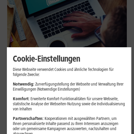
Cookie-Einstellungen
Internet zuhause
Diese Webseite verwendet Cookies und ähnliche Technologien für
Browser-Erweiterungen sicher
folgende Zwecke:
nutzen: So erkennst Du
Notwendig:
Zurverfügungstellung der Webseite und Verwaltung Ihrer
Einwilligungen (Notwendige Einstellungen)
vertrauenswürdige Add-ons
Komfort:
Erweiterte Komfort-Funktionalitäten für unsere Webseite,
statistische Analyse der Webseiten-Nutzung sowie die Individualisierung
Browser-Erweiterungen können praktisch sein, greifen aber je
von Inhalten
nach Berechtigung tief in Deine Browserdaten ein. Der Beitrag
Partnerschaften:
Kooperationen mit ausgewählten Partnern, um
zeigt Dir, wie Du Add-ons vor der Installation prüfst und riskante
Ihnen personalisierte Inhalte passend zu Ihren Interessen anzuzeigen
Erweiterungen erkennst.
oder um gemeinsame Kampagnen auszuwerten, nachzuhalten und
abzurechnen.