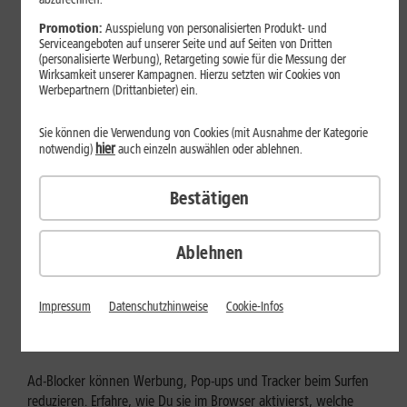
Mehr erfahren
Promotion:
Ausspielung von personalisierten Produkt- und
Serviceangeboten auf unserer Seite und auf Seiten von Dritten
(personalisierte Werbung), Retargeting sowie für die Messung der
Wirksamkeit unserer Kampagnen. Hierzu setzten wir Cookies von
Werbepartnern (Drittanbieter) ein.
Sie können die Verwendung von Cookies (mit Ausnahme der Kategorie
hier
notwendig)
auch einzeln auswählen oder ablehnen.
Bestätigen
Ablehnen
Internet zuhause
Ad-Blocker aktivieren: Werbung
Impressum
Datenschutzhinweise
Cookie-Infos
und Tracking bewusst steuern
Ad-Blocker können Werbung, Pop-ups und Tracker beim Surfen
reduzieren. Erfahre, wie Du sie im Browser aktivierst, welche