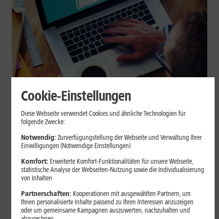
Cookie-Einstellungen
Internet zuhause
Diese Webseite verwendet Cookies und ähnliche Technologien für
Browser-Erweiterungen sicher
folgende Zwecke:
nutzen: So erkennst Du
Notwendig:
Zurverfügungstellung der Webseite und Verwaltung Ihrer
Einwilligungen (Notwendige Einstellungen)
vertrauenswürdige Add-ons
Komfort:
Erweiterte Komfort-Funktionalitäten für unsere Webseite,
statistische Analyse der Webseiten-Nutzung sowie die Individualisierung
Browser-Erweiterungen können praktisch sein, greifen aber je
von Inhalten
nach Berechtigung tief in Deine Browserdaten ein. Der Beitrag
Partnerschaften:
Kooperationen mit ausgewählten Partnern, um
zeigt Dir, wie Du Add-ons vor der Installation prüfst und riskante
Ihnen personalisierte Inhalte passend zu Ihren Interessen anzuzeigen
Erweiterungen erkennst.
oder um gemeinsame Kampagnen auszuwerten, nachzuhalten und
abzurechnen.