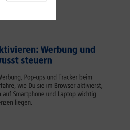
ktivieren: Werbung und
usst steuern
Werbung, Pop-ups und Tracker beim
rfahre, wie Du sie im Browser aktivierst,
n auf Smartphone und Laptop wichtig
enzen liegen.