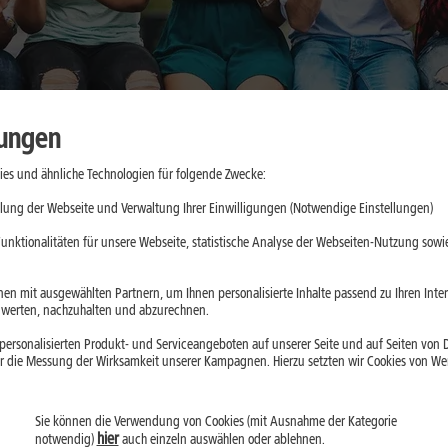
lungen
es und ähnliche Technologien für folgende Zwecke:
cher nutzen:
lung der Webseite und Verwaltung Ihrer Einwilligungen (Notwendige Einstellungen)
nswürdige
unktionalitäten für unsere Webseite, statistische Analyse der Webseiten-Nutzung sowie
en mit ausgewählten Partnern, um Ihnen personalisierte Inhalte passend zu Ihren Int
erten, nachzuhalten und abzurechnen.
ein, greifen aber je
ersonalisierten Produkt- und Serviceangeboten auf unserer Seite und auf Seiten von Dr
aten ein. Der
r die Messung der Wirksamkeit unserer Kampagnen. Hierzu setzten wir Cookies von Werb
Installation prüfst
Sie können die Verwendung von Cookies (mit Ausnahme der Kategorie
hier
notwendig)
auch einzeln auswählen oder ablehnen.