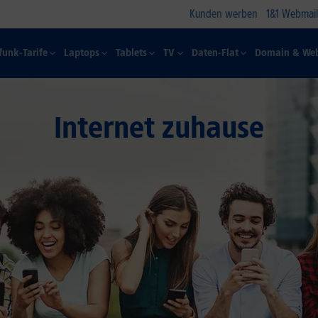
Kunden werben
1&1 Webmail
funk-Tarife
Laptops
Tablets
TV
Daten-Flat
Domain & Web
Internet zuhause