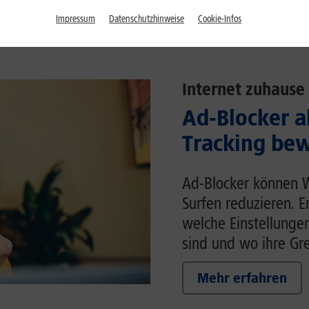
Impressum
Datenschutzhinweise
Cookie-Infos
Internet zuhause
Ad-Blocker a
Tracking bew
Ad-Blocker können 
Surfen reduzieren. E
welche Einstellunge
sind und wo ihre Gr
Mehr erfahren