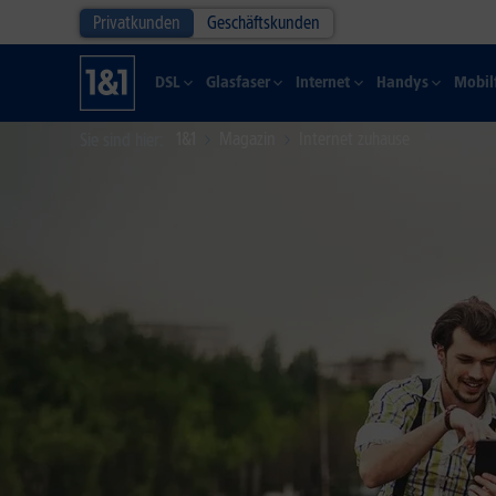
Privatkunden
Geschäftskunden
DSL
Glasfaser
Internet
Handys
Mobil
1&1
Magazin
Internet zuhause
Sie sind hier