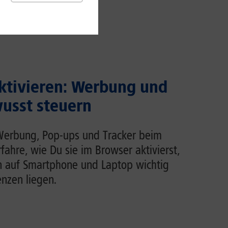
ktivieren: Werbung und
usst steuern
Werbung, Pop-ups und Tracker beim
rfahre, wie Du sie im Browser aktivierst,
n auf Smartphone und Laptop wichtig
enzen liegen.