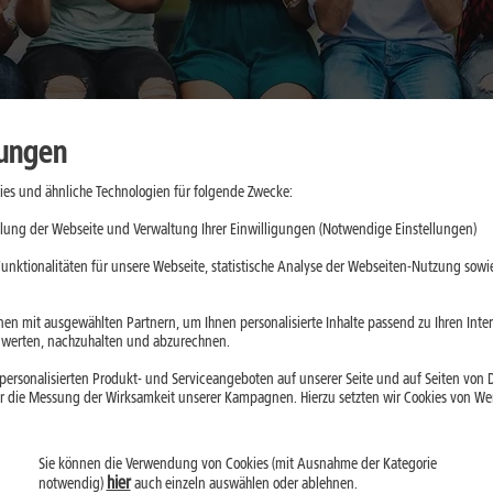
lungen
es und ähnliche Technologien für folgende Zwecke:
cher nutzen:
lung der Webseite und Verwaltung Ihrer Einwilligungen (Notwendige Einstellungen)
nswürdige
unktionalitäten für unsere Webseite, statistische Analyse der Webseiten-Nutzung sowie
en mit ausgewählten Partnern, um Ihnen personalisierte Inhalte passend zu Ihren Int
erten, nachzuhalten und abzurechnen.
ein, greifen aber je
ersonalisierten Produkt- und Serviceangeboten auf unserer Seite und auf Seiten von Dr
aten ein. Der
r die Messung der Wirksamkeit unserer Kampagnen. Hierzu setzten wir Cookies von Werb
Installation prüfst
Sie können die Verwendung von Cookies (mit Ausnahme der Kategorie
hier
notwendig)
auch einzeln auswählen oder ablehnen.