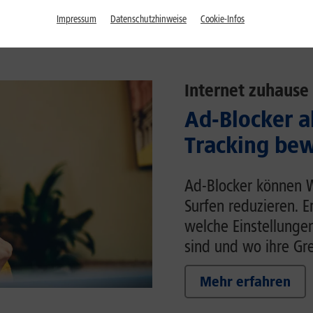
Impressum
Datenschutzhinweise
Cookie-Infos
Internet zuhause
Ad-Blocker a
Tracking bew
Ad-Blocker können 
Surfen reduzieren. E
welche Einstellunge
sind und wo ihre Gr
Mehr erfahren