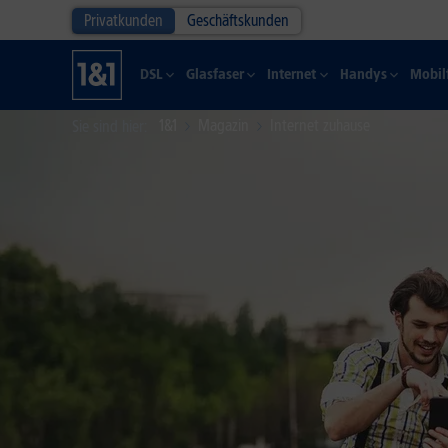
Privatkunden
Geschäftskunden
DSL
Glasfaser
Internet
Handys
Mobil
1&1
Magazin
Internet zuhause
Sie sind hier