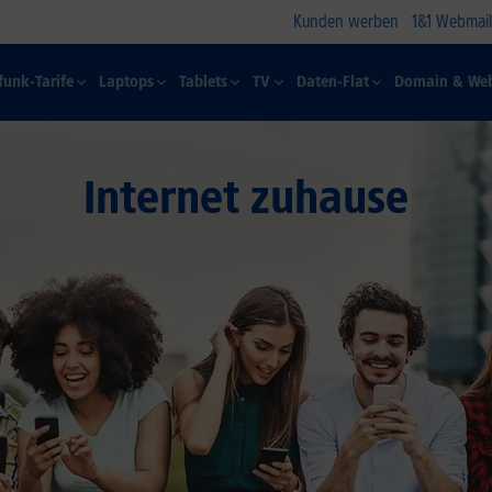
Kunden werben
1&1 Webmail
funk-Tarife
Laptops
Tablets
TV
Daten-Flat
Domain & Web
Internet zuhause