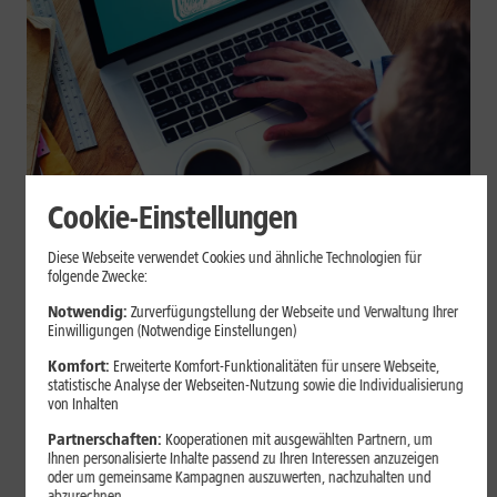
Cookie-Einstellungen
Internet zuhause
Diese Webseite verwendet Cookies und ähnliche Technologien für
Browser-Erweiterungen sicher
folgende Zwecke:
nutzen: So erkennst Du
Notwendig:
Zurverfügungstellung der Webseite und Verwaltung Ihrer
Einwilligungen (Notwendige Einstellungen)
vertrauenswürdige Add-ons
Komfort:
Erweiterte Komfort-Funktionalitäten für unsere Webseite,
statistische Analyse der Webseiten-Nutzung sowie die Individualisierung
Browser-Erweiterungen können praktisch sein, greifen aber je
von Inhalten
nach Berechtigung tief in Deine Browserdaten ein. Der Beitrag
Partnerschaften:
Kooperationen mit ausgewählten Partnern, um
zeigt Dir, wie Du Add-ons vor der Installation prüfst und riskante
Ihnen personalisierte Inhalte passend zu Ihren Interessen anzuzeigen
Erweiterungen erkennst.
oder um gemeinsame Kampagnen auszuwerten, nachzuhalten und
abzurechnen.