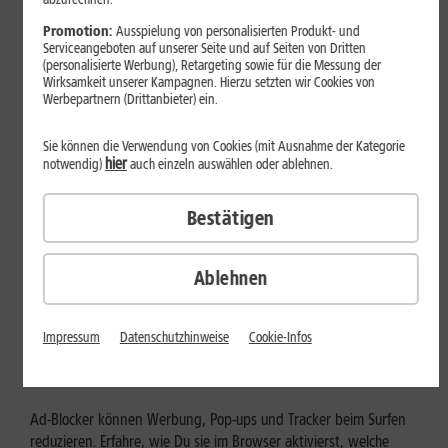
Mehr erfahren
Promotion:
Ausspielung von personalisierten Produkt- und
Serviceangeboten auf unserer Seite und auf Seiten von Dritten
(personalisierte Werbung), Retargeting sowie für die Messung der
Wirksamkeit unserer Kampagnen. Hierzu setzten wir Cookies von
Werbepartnern (Drittanbieter) ein.
Sie können die Verwendung von Cookies (mit Ausnahme der Kategorie
hier
notwendig)
auch einzeln auswählen oder ablehnen.
Bestätigen
Ablehnen
Internet zuhause
Ad-Blocker aktivieren: Werbung
Impressum
Datenschutzhinweise
Cookie-Infos
und Tracking bewusst steuern
Ad-Blocker können Werbung, Pop-ups und Tracker beim Surfen
reduzieren. Erfahre, wie Du sie im Browser aktivierst, welche