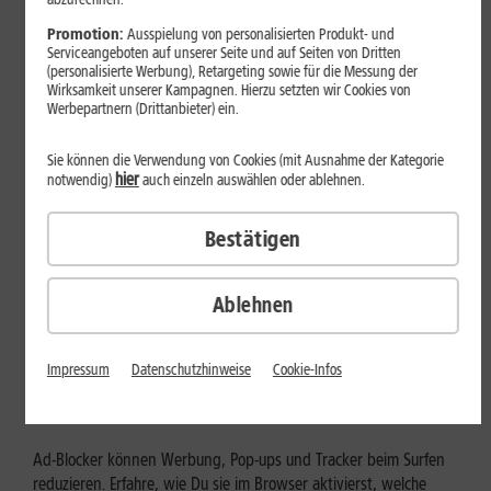
Mehr erfahren
Promotion:
Ausspielung von personalisierten Produkt- und
Serviceangeboten auf unserer Seite und auf Seiten von Dritten
(personalisierte Werbung), Retargeting sowie für die Messung der
Wirksamkeit unserer Kampagnen. Hierzu setzten wir Cookies von
Werbepartnern (Drittanbieter) ein.
Sie können die Verwendung von Cookies (mit Ausnahme der Kategorie
hier
notwendig)
auch einzeln auswählen oder ablehnen.
Bestätigen
Ablehnen
Internet zuhause
Ad-Blocker aktivieren: Werbung
Impressum
Datenschutzhinweise
Cookie-Infos
und Tracking bewusst steuern
Ad-Blocker können Werbung, Pop-ups und Tracker beim Surfen
reduzieren. Erfahre, wie Du sie im Browser aktivierst, welche