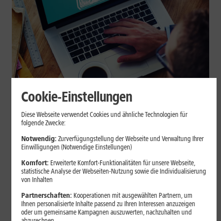
Cookie-Einstellungen
Internet zuhause
Diese Webseite verwendet Cookies und ähnliche Technologien für
Browser-Erweiterungen sicher
folgende Zwecke:
nutzen: So erkennst Du
Notwendig:
Zurverfügungstellung der Webseite und Verwaltung Ihrer
Einwilligungen (Notwendige Einstellungen)
vertrauenswürdige Add-ons
Komfort:
Erweiterte Komfort-Funktionalitäten für unsere Webseite,
statistische Analyse der Webseiten-Nutzung sowie die Individualisierung
Browser-Erweiterungen können praktisch sein, greifen aber je
von Inhalten
nach Berechtigung tief in Deine Browserdaten ein. Der Beitrag
Partnerschaften:
Kooperationen mit ausgewählten Partnern, um
zeigt Dir, wie Du Add-ons vor der Installation prüfst und riskante
Ihnen personalisierte Inhalte passend zu Ihren Interessen anzuzeigen
Erweiterungen erkennst.
oder um gemeinsame Kampagnen auszuwerten, nachzuhalten und
abzurechnen.