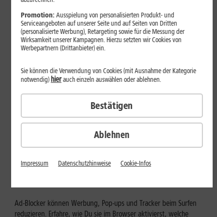
Mehr erfahren
Promotion:
Ausspielung von personalisierten Produkt- und
Serviceangeboten auf unserer Seite und auf Seiten von Dritten
(personalisierte Werbung), Retargeting sowie für die Messung der
Wirksamkeit unserer Kampagnen. Hierzu setzten wir Cookies von
Werbepartnern (Drittanbieter) ein.
Sie können die Verwendung von Cookies (mit Ausnahme der Kategorie
hier
notwendig)
auch einzeln auswählen oder ablehnen.
Bestätigen
Ablehnen
Internet zuhause
Ad-Blocker aktivieren: Werbung
Impressum
Datenschutzhinweise
Cookie-Infos
und Tracking bewusst steuern
Ad-Blocker können Werbung, Pop-ups und Tracker beim Surfen
reduzieren. Erfahre, wie Du sie im Browser aktivierst, welche