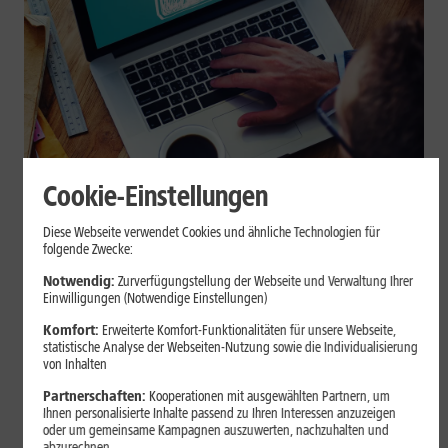
Cookie-Einstellungen
Internet zuhause
Diese Webseite verwendet Cookies und ähnliche Technologien für
Browser-Erweiterungen sicher
folgende Zwecke:
nutzen: So erkennst Du
Notwendig:
Zurverfügungstellung der Webseite und Verwaltung Ihrer
Einwilligungen (Notwendige Einstellungen)
vertrauenswürdige Add-ons
Komfort:
Erweiterte Komfort-Funktionalitäten für unsere Webseite,
statistische Analyse der Webseiten-Nutzung sowie die Individualisierung
Browser-Erweiterungen können praktisch sein, greifen aber je
von Inhalten
nach Berechtigung tief in Deine Browserdaten ein. Der Beitrag
Partnerschaften:
Kooperationen mit ausgewählten Partnern, um
zeigt Dir, wie Du Add-ons vor der Installation prüfst und riskante
Ihnen personalisierte Inhalte passend zu Ihren Interessen anzuzeigen
Erweiterungen erkennst.
oder um gemeinsame Kampagnen auszuwerten, nachzuhalten und
abzurechnen.