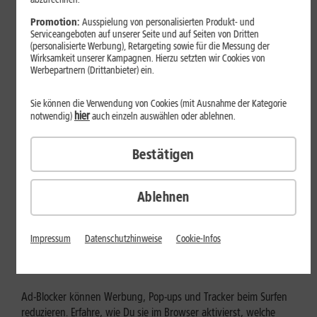
Mehr erfahren
Promotion:
Ausspielung von personalisierten Produkt- und
Serviceangeboten auf unserer Seite und auf Seiten von Dritten
(personalisierte Werbung), Retargeting sowie für die Messung der
Wirksamkeit unserer Kampagnen. Hierzu setzten wir Cookies von
Werbepartnern (Drittanbieter) ein.
Sie können die Verwendung von Cookies (mit Ausnahme der Kategorie
hier
notwendig)
auch einzeln auswählen oder ablehnen.
Bestätigen
Ablehnen
Internet zuhause
Ad-Blocker aktivieren: Werbung
Impressum
Datenschutzhinweise
Cookie-Infos
und Tracking bewusst steuern
Ad-Blocker können Werbung, Pop-ups und Tracker beim Surfen
reduzieren. Erfahre, wie Du sie im Browser aktivierst, welche