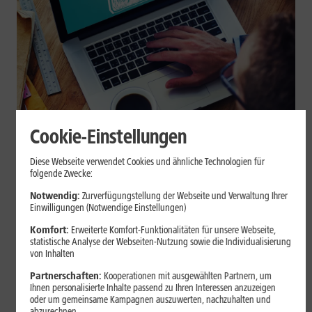
Cookie-Einstellungen
Internet zuhause
Diese Webseite verwendet Cookies und ähnliche Technologien für
Browser-Erweiterungen sicher
folgende Zwecke:
nutzen: So erkennst Du
Notwendig:
Zurverfügungstellung der Webseite und Verwaltung Ihrer
Einwilligungen (Notwendige Einstellungen)
vertrauenswürdige Add-ons
Komfort:
Erweiterte Komfort-Funktionalitäten für unsere Webseite,
statistische Analyse der Webseiten-Nutzung sowie die Individualisierung
Browser-Erweiterungen können praktisch sein, greifen aber je
von Inhalten
nach Berechtigung tief in Deine Browserdaten ein. Der Beitrag
Partnerschaften:
Kooperationen mit ausgewählten Partnern, um
zeigt Dir, wie Du Add-ons vor der Installation prüfst und riskante
Ihnen personalisierte Inhalte passend zu Ihren Interessen anzuzeigen
Erweiterungen erkennst.
oder um gemeinsame Kampagnen auszuwerten, nachzuhalten und
abzurechnen.