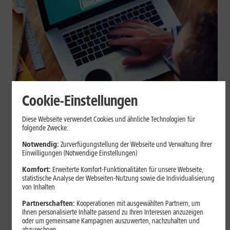
Cookie-Einstellungen
Internet zuhause
Diese Webseite verwendet Cookies und ähnliche Technologien für
Browser-Erweiterungen sicher
folgende Zwecke:
nutzen: So erkennst Du
Notwendig:
Zurverfügungstellung der Webseite und Verwaltung Ihrer
Einwilligungen (Notwendige Einstellungen)
vertrauenswürdige Add-ons
Komfort:
Erweiterte Komfort-Funktionalitäten für unsere Webseite,
statistische Analyse der Webseiten-Nutzung sowie die Individualisierung
Browser-Erweiterungen können praktisch sein, greifen aber je
von Inhalten
nach Berechtigung tief in Deine Browserdaten ein. Der Beitrag
Partnerschaften:
Kooperationen mit ausgewählten Partnern, um
zeigt Dir, wie Du Add-ons vor der Installation prüfst und riskante
Ihnen personalisierte Inhalte passend zu Ihren Interessen anzuzeigen
Erweiterungen erkennst.
oder um gemeinsame Kampagnen auszuwerten, nachzuhalten und
abzurechnen.