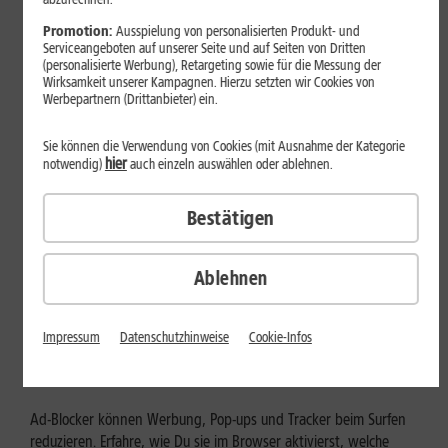
Mehr erfahren
Promotion:
Ausspielung von personalisierten Produkt- und
Serviceangeboten auf unserer Seite und auf Seiten von Dritten
(personalisierte Werbung), Retargeting sowie für die Messung der
Wirksamkeit unserer Kampagnen. Hierzu setzten wir Cookies von
Werbepartnern (Drittanbieter) ein.
Sie können die Verwendung von Cookies (mit Ausnahme der Kategorie
hier
notwendig)
auch einzeln auswählen oder ablehnen.
Bestätigen
Ablehnen
Internet zuhause
Ad-Blocker aktivieren: Werbung
Impressum
Datenschutzhinweise
Cookie-Infos
und Tracking bewusst steuern
Ad-Blocker können Werbung, Pop-ups und Tracker beim Surfen
reduzieren. Erfahre, wie Du sie im Browser aktivierst, welche