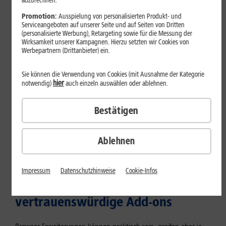
abzurechnen.
Mehr erfahren
Promotion:
Ausspielung von personalisierten Produkt- und
Serviceangeboten auf unserer Seite und auf Seiten von Dritten
(personalisierte Werbung), Retargeting sowie für die Messung der
Wirksamkeit unserer Kampagnen. Hierzu setzten wir Cookies von
Werbepartnern (Drittanbieter) ein.
Sie können die Verwendung von Cookies (mit Ausnahme der Kategorie
hier
notwendig)
auch einzeln auswählen oder ablehnen.
Bestätigen
Ablehnen
Internet zuhause
Browser-Erweiterungen sicher
Impressum
Datenschutzhinweise
Cookie-Infos
nutzen: So erkennst Du
vertrauenswürdige Add-ons