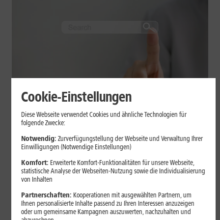
Cookie-Einstellungen
Internet zuhause
Diese Webseite verwendet Cookies und ähnliche Technologien für
Tracking im Internet: Cookies,
folgende Zwecke:
Fingerprinting und Co. einfach
Notwendig:
Zurverfügungstellung der Webseite und Verwaltung Ihrer
Einwilligungen (Notwendige Einstellungen)
erklärt
Komfort:
Erweiterte Komfort-Funktionalitäten für unsere Webseite,
statistische Analyse der Webseiten-Nutzung sowie die Individualisierung
Cookies und Browser-Fingerprinting gehören zu den wichtigsten
von Inhalten
Tracking-Technologien im Internet. Erfahre, wie sie funktionieren,
Partnerschaften:
Kooperationen mit ausgewählten Partnern, um
worin die Unterschiede liegen, wo Risiken entstehen und wie Du
Ihnen personalisierte Inhalte passend zu Ihren Interessen anzuzeigen
Tracking bewusst einschränkst.
oder um gemeinsame Kampagnen auszuwerten, nachzuhalten und