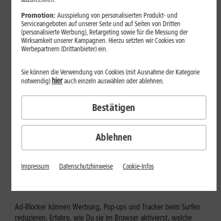
Mehr erfahren
Promotion:
Ausspielung von personalisierten Produkt- und
Serviceangeboten auf unserer Seite und auf Seiten von Dritten
(personalisierte Werbung), Retargeting sowie für die Messung der
Wirksamkeit unserer Kampagnen. Hierzu setzten wir Cookies von
Werbepartnern (Drittanbieter) ein.
Sie können die Verwendung von Cookies (mit Ausnahme der Kategorie
hier
notwendig)
auch einzeln auswählen oder ablehnen.
Bestätigen
Ablehnen
Internet zuhause
Ad-Blocker aktivieren: Werbung
Impressum
Datenschutzhinweise
Cookie-Infos
und Tracking bewusst steuern
Ad-Blocker können Werbung, Pop-ups und Tracker beim Surfen
reduzieren. Erfahre, wie Du sie im Browser aktivierst, welche