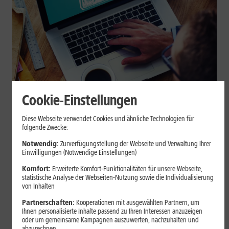
Cookie-Einstellungen
Internet zuhause
Diese Webseite verwendet Cookies und ähnliche Technologien für
Browser-Erweiterungen sicher
folgende Zwecke:
nutzen: So erkennst Du
Notwendig:
Zurverfügungstellung der Webseite und Verwaltung Ihrer
Einwilligungen (Notwendige Einstellungen)
vertrauenswürdige Add-ons
Komfort:
Erweiterte Komfort-Funktionalitäten für unsere Webseite,
statistische Analyse der Webseiten-Nutzung sowie die Individualisierung
Browser-Erweiterungen können praktisch sein, greifen aber je
von Inhalten
nach Berechtigung tief in Deine Browserdaten ein. Der Beitrag
Partnerschaften:
Kooperationen mit ausgewählten Partnern, um
zeigt Dir, wie Du Add-ons vor der Installation prüfst und riskante
Ihnen personalisierte Inhalte passend zu Ihren Interessen anzuzeigen
Erweiterungen erkennst.
oder um gemeinsame Kampagnen auszuwerten, nachzuhalten und
abzurechnen.