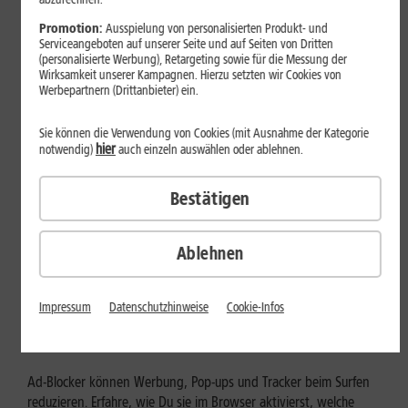
Mehr erfahren
Promotion:
Ausspielung von personalisierten Produkt- und
Serviceangeboten auf unserer Seite und auf Seiten von Dritten
(personalisierte Werbung), Retargeting sowie für die Messung der
Wirksamkeit unserer Kampagnen. Hierzu setzten wir Cookies von
Werbepartnern (Drittanbieter) ein.
Sie können die Verwendung von Cookies (mit Ausnahme der Kategorie
hier
notwendig)
auch einzeln auswählen oder ablehnen.
Bestätigen
Ablehnen
Internet zuhause
Ad-Blocker aktivieren: Werbung
Impressum
Datenschutzhinweise
Cookie-Infos
und Tracking bewusst steuern
Ad-Blocker können Werbung, Pop-ups und Tracker beim Surfen
reduzieren. Erfahre, wie Du sie im Browser aktivierst, welche