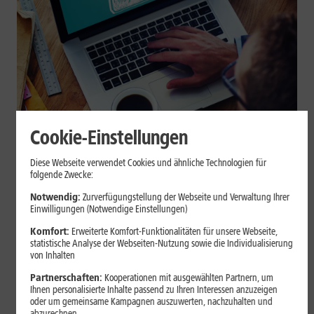
Cookie-Einstellungen
Internet zuhause
Diese Webseite verwendet Cookies und ähnliche Technologien für
Browser-Erweiterungen sicher
folgende Zwecke:
nutzen: So erkennst Du
Notwendig:
Zurverfügungstellung der Webseite und Verwaltung Ihrer
Einwilligungen (Notwendige Einstellungen)
vertrauenswürdige Add-ons
Komfort:
Erweiterte Komfort-Funktionalitäten für unsere Webseite,
statistische Analyse der Webseiten-Nutzung sowie die Individualisierung
Browser-Erweiterungen können praktisch sein, greifen aber je
von Inhalten
nach Berechtigung tief in Deine Browserdaten ein. Der Beitrag
Partnerschaften:
Kooperationen mit ausgewählten Partnern, um
zeigt Dir, wie Du Add-ons vor der Installation prüfst und riskante
Ihnen personalisierte Inhalte passend zu Ihren Interessen anzuzeigen
Erweiterungen erkennst.
oder um gemeinsame Kampagnen auszuwerten, nachzuhalten und
abzurechnen.