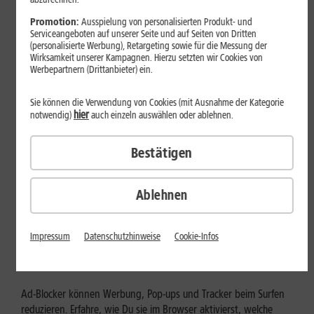
Mehr erfahren
Promotion:
Ausspielung von personalisierten Produkt- und
Serviceangeboten auf unserer Seite und auf Seiten von Dritten
(personalisierte Werbung), Retargeting sowie für die Messung der
Wirksamkeit unserer Kampagnen. Hierzu setzten wir Cookies von
Werbepartnern (Drittanbieter) ein.
Sie können die Verwendung von Cookies (mit Ausnahme der Kategorie
hier
notwendig)
auch einzeln auswählen oder ablehnen.
Bestätigen
Ablehnen
Internet zuhause
Ad-Blocker aktivieren: Werbung
Impressum
Datenschutzhinweise
Cookie-Infos
und Tracking bewusst steuern
Ad-Blocker können Werbung, Pop-ups und Tracker beim Surfen
reduzieren. Erfahre, wie Du sie im Browser aktivierst, welche