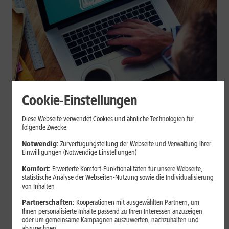
Cookie-Einstellungen
Internet zuhause
Diese Webseite verwendet Cookies und ähnliche Technologien für
Browser-Erweiterungen sicher
folgende Zwecke:
nutzen: So erkennst Du
Notwendig:
Zurverfügungstellung der Webseite und Verwaltung Ihrer
Einwilligungen (Notwendige Einstellungen)
vertrauenswürdige Add-ons
Komfort:
Erweiterte Komfort-Funktionalitäten für unsere Webseite,
statistische Analyse der Webseiten-Nutzung sowie die Individualisierung
Browser-Erweiterungen können praktisch sein, greifen aber je
von Inhalten
nach Berechtigung tief in Deine Browserdaten ein. Der Beitrag
Partnerschaften:
Kooperationen mit ausgewählten Partnern, um
zeigt Dir, wie Du Add-ons vor der Installation prüfst und riskante
Ihnen personalisierte Inhalte passend zu Ihren Interessen anzuzeigen
Erweiterungen erkennst.
oder um gemeinsame Kampagnen auszuwerten, nachzuhalten und
abzurechnen.