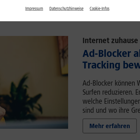
Impressum
Datenschutzhinweise
Cookie-Infos
Internet zuhause
Ad-Blocker a
Tracking bew
Ad-Blocker können 
Surfen reduzieren. E
welche Einstellunge
sind und wo ihre Gr
Mehr erfahren