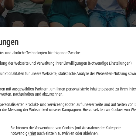
lungen
es und ähnliche Technologien für folgende Zwecke:
cher nutzen:
lung der Webseite und Verwaltung Ihrer Einwilligungen (Notwendige Einstellungen)
nswürdige
unktionalitäten für unsere Webseite, statistische Analyse der Webseiten-Nutzung sowie
en mit ausgewählten Partnern, um Ihnen personalisierte Inhalte passend zu Ihren Int
erten, nachzuhalten und abzurechnen.
ein, greifen aber je
ersonalisierten Produkt- und Serviceangeboten auf unserer Seite und auf Seiten von Dr
aten ein. Der
r die Messung der Wirksamkeit unserer Kampagnen. Hierzu setzten wir Cookies von Werb
Installation prüfst
Sie können die Verwendung von Cookies (mit Ausnahme der Kategorie
hier
notwendig)
auch einzeln auswählen oder ablehnen.