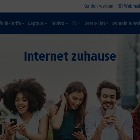
Kunden werben
1&1 Webmail
funk-Tarife
Laptops
Tablets
TV
Daten-Flat
Domain & Web
Internet zuhause