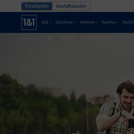
Privatkunden
Geschäftskunden
DSL
Glasfaser
Internet
Handys
Mobil
1&1
Magazin
Internet zuhause
Sie sind hier