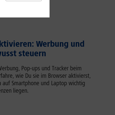
ktivieren: Werbung und
usst steuern
Werbung, Pop-ups und Tracker beim
rfahre, wie Du sie im Browser aktivierst,
n auf Smartphone und Laptop wichtig
enzen liegen.