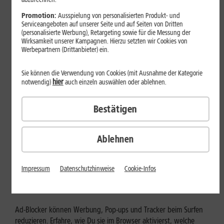
Mehr erfahren
Promotion:
Ausspielung von personalisierten Produkt- und
Serviceangeboten auf unserer Seite und auf Seiten von Dritten
(personalisierte Werbung), Retargeting sowie für die Messung der
Wirksamkeit unserer Kampagnen. Hierzu setzten wir Cookies von
Werbepartnern (Drittanbieter) ein.
Sie können die Verwendung von Cookies (mit Ausnahme der Kategorie
hier
notwendig)
auch einzeln auswählen oder ablehnen.
Bestätigen
Ablehnen
Internet zuhause
Ad-Blocker aktivieren: Werbung
Impressum
Datenschutzhinweise
Cookie-Infos
und Tracking bewusst steuern
Ad-Blocker können Werbung, Pop-ups und Tracker beim Surfen
reduzieren. Erfahre, wie Du sie im Browser aktivierst, welche