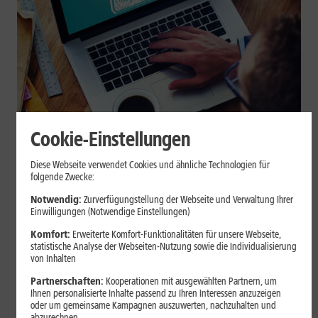
Cookie-Einstellungen
Internet zuhause
Diese Webseite verwendet Cookies und ähnliche Technologien für
Browser-Erweiterungen sicher
folgende Zwecke:
nutzen: So erkennst Du
Notwendig:
Zurverfügungstellung der Webseite und Verwaltung Ihrer
Einwilligungen (Notwendige Einstellungen)
vertrauenswürdige Add-ons
Komfort:
Erweiterte Komfort-Funktionalitäten für unsere Webseite,
statistische Analyse der Webseiten-Nutzung sowie die Individualisierung
Browser-Erweiterungen können praktisch sein, greifen aber je
von Inhalten
nach Berechtigung tief in Deine Browserdaten ein. Der Beitrag
Partnerschaften:
Kooperationen mit ausgewählten Partnern, um
zeigt Dir, wie Du Add-ons vor der Installation prüfst und riskante
Ihnen personalisierte Inhalte passend zu Ihren Interessen anzuzeigen
Erweiterungen erkennst.
oder um gemeinsame Kampagnen auszuwerten, nachzuhalten und
abzurechnen.