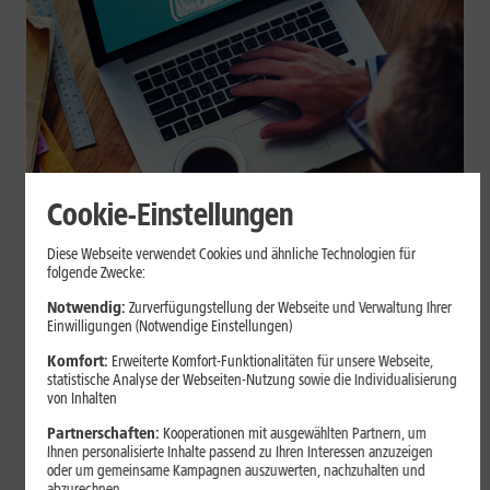
Cookie-Einstellungen
Internet zuhause
Diese Webseite verwendet Cookies und ähnliche Technologien für
Browser-Erweiterungen sicher
folgende Zwecke:
nutzen: So erkennst Du
Notwendig:
Zurverfügungstellung der Webseite und Verwaltung Ihrer
Einwilligungen (Notwendige Einstellungen)
vertrauenswürdige Add-ons
Komfort:
Erweiterte Komfort-Funktionalitäten für unsere Webseite,
statistische Analyse der Webseiten-Nutzung sowie die Individualisierung
Browser-Erweiterungen können praktisch sein, greifen aber je
von Inhalten
nach Berechtigung tief in Deine Browserdaten ein. Der Beitrag
Partnerschaften:
Kooperationen mit ausgewählten Partnern, um
zeigt Dir, wie Du Add-ons vor der Installation prüfst und riskante
Ihnen personalisierte Inhalte passend zu Ihren Interessen anzuzeigen
Erweiterungen erkennst.
oder um gemeinsame Kampagnen auszuwerten, nachzuhalten und
abzurechnen.