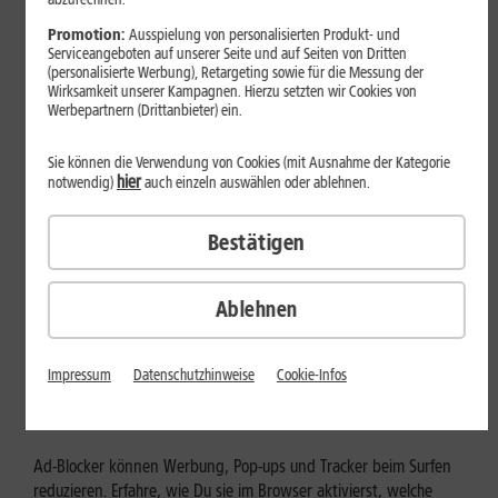
Mehr erfahren
Promotion:
Ausspielung von personalisierten Produkt- und
Serviceangeboten auf unserer Seite und auf Seiten von Dritten
(personalisierte Werbung), Retargeting sowie für die Messung der
Wirksamkeit unserer Kampagnen. Hierzu setzten wir Cookies von
Werbepartnern (Drittanbieter) ein.
Sie können die Verwendung von Cookies (mit Ausnahme der Kategorie
hier
notwendig)
auch einzeln auswählen oder ablehnen.
Bestätigen
Ablehnen
Internet zuhause
Ad-Blocker aktivieren: Werbung
Impressum
Datenschutzhinweise
Cookie-Infos
und Tracking bewusst steuern
Ad-Blocker können Werbung, Pop-ups und Tracker beim Surfen
reduzieren. Erfahre, wie Du sie im Browser aktivierst, welche