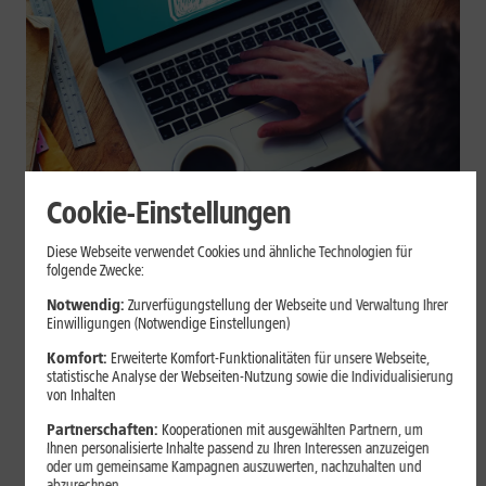
Cookie-Einstellungen
Internet zuhause
Diese Webseite verwendet Cookies und ähnliche Technologien für
Browser-Erweiterungen sicher
folgende Zwecke:
nutzen: So erkennst Du
Notwendig:
Zurverfügungstellung der Webseite und Verwaltung Ihrer
Einwilligungen (Notwendige Einstellungen)
vertrauenswürdige Add-ons
Komfort:
Erweiterte Komfort-Funktionalitäten für unsere Webseite,
statistische Analyse der Webseiten-Nutzung sowie die Individualisierung
Browser-Erweiterungen können praktisch sein, greifen aber je
von Inhalten
nach Berechtigung tief in Deine Browserdaten ein. Der Beitrag
Partnerschaften:
Kooperationen mit ausgewählten Partnern, um
zeigt Dir, wie Du Add-ons vor der Installation prüfst und riskante
Ihnen personalisierte Inhalte passend zu Ihren Interessen anzuzeigen
Erweiterungen erkennst.
oder um gemeinsame Kampagnen auszuwerten, nachzuhalten und
abzurechnen.