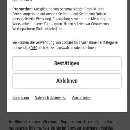
Mehr erfahren
Promotion:
Ausspielung von personalisierten Produkt- und
Serviceangeboten auf unserer Seite und auf Seiten von Dritten
(personalisierte Werbung), Retargeting sowie für die Messung der
Wirksamkeit unserer Kampagnen. Hierzu setzten wir Cookies von
Werbepartnern (Drittanbieter) ein.
Sie können die Verwendung von Cookies (mit Ausnahme der Kategorie
hier
notwendig)
auch einzeln auswählen oder ablehnen.
Bestätigen
Ablehnen
Internet zuhause
Ad-Blocker aktivieren: Werbung
Impressum
Datenschutzhinweise
Cookie-Infos
und Tracking bewusst steuern
Ad-Blocker können Werbung, Pop-ups und Tracker beim Surfen
reduzieren. Erfahre, wie Du sie im Browser aktivierst, welche