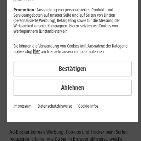
Mehr erfahren
Promotion:
Ausspielung von personalisierten Produkt- und
Serviceangeboten auf unserer Seite und auf Seiten von Dritten
(personalisierte Werbung), Retargeting sowie für die Messung der
Wirksamkeit unserer Kampagnen. Hierzu setzten wir Cookies von
Werbepartnern (Drittanbieter) ein.
Sie können die Verwendung von Cookies (mit Ausnahme der Kategorie
hier
notwendig)
auch einzeln auswählen oder ablehnen.
Bestätigen
Ablehnen
Internet zuhause
Ad-Blocker aktivieren: Werbung
Impressum
Datenschutzhinweise
Cookie-Infos
und Tracking bewusst steuern
Ad-Blocker können Werbung, Pop-ups und Tracker beim Surfen
reduzieren. Erfahre, wie Du sie im Browser aktivierst, welche