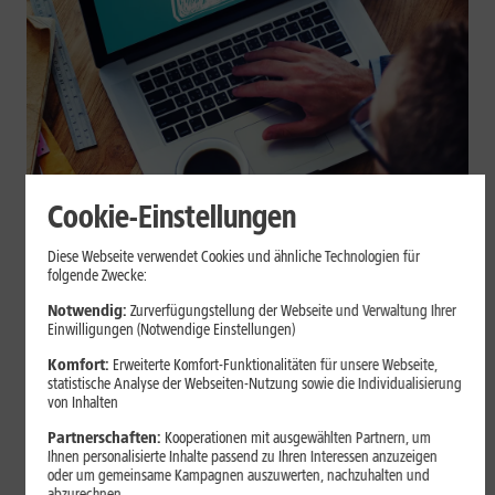
Cookie-Einstellungen
Internet zuhause
Diese Webseite verwendet Cookies und ähnliche Technologien für
Browser-Erweiterungen sicher
folgende Zwecke:
nutzen: So erkennst Du
Notwendig:
Zurverfügungstellung der Webseite und Verwaltung Ihrer
Einwilligungen (Notwendige Einstellungen)
vertrauenswürdige Add-ons
Komfort:
Erweiterte Komfort-Funktionalitäten für unsere Webseite,
statistische Analyse der Webseiten-Nutzung sowie die Individualisierung
Browser-Erweiterungen können praktisch sein, greifen aber je
von Inhalten
nach Berechtigung tief in Deine Browserdaten ein. Der Beitrag
Partnerschaften:
Kooperationen mit ausgewählten Partnern, um
zeigt Dir, wie Du Add-ons vor der Installation prüfst und riskante
Ihnen personalisierte Inhalte passend zu Ihren Interessen anzuzeigen
Erweiterungen erkennst.
oder um gemeinsame Kampagnen auszuwerten, nachzuhalten und
abzurechnen.