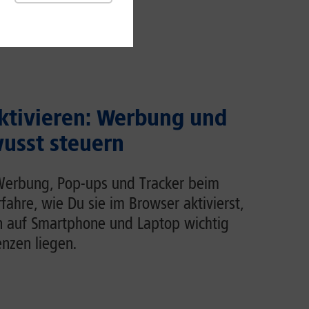
ktivieren: Werbung und
usst steuern
Werbung, Pop-ups und Tracker beim
rfahre, wie Du sie im Browser aktivierst,
n auf Smartphone und Laptop wichtig
enzen liegen.