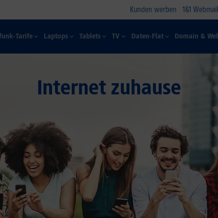
Kunden werben
1&1 Webmail
funk-Tarife
Laptops
Tablets
TV
Daten-Flat
Domain & Web
Internet zuhause