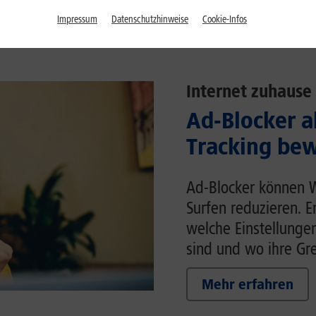
Impressum
Datenschutzhinweise
Cookie-Infos
Internet zuhause
Ad-Blocker a
Tracking bew
Ad-Blocker können 
Surfen reduzieren. E
welche Einstellunge
sind und wo ihre Gr
Mehr erfahren