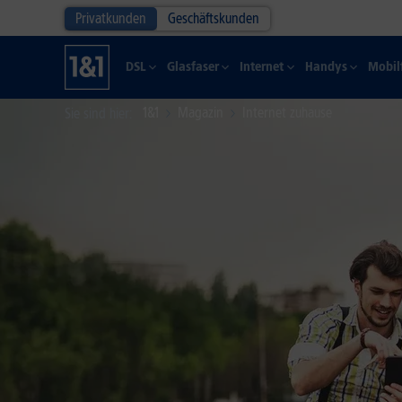
Privatkunden
Geschäftskunden
DSL
Glasfaser
Internet
Handys
Mobil
1&1
Magazin
Internet zuhause
Sie sind hier