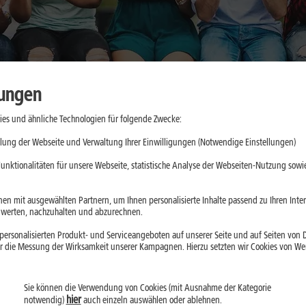
lungen
es und ähnliche Technologien für folgende Zwecke:
cher nutzen:
lung der Webseite und Verwaltung Ihrer Einwilligungen (Notwendige Einstellungen)
nswürdige
unktionalitäten für unsere Webseite, statistische Analyse der Webseiten-Nutzung sowie
en mit ausgewählten Partnern, um Ihnen personalisierte Inhalte passend zu Ihren Int
erten, nachzuhalten und abzurechnen.
ein, greifen aber je
ersonalisierten Produkt- und Serviceangeboten auf unserer Seite und auf Seiten von Dr
aten ein. Der
r die Messung der Wirksamkeit unserer Kampagnen. Hierzu setzten wir Cookies von Werb
Installation prüfst
Sie können die Verwendung von Cookies (mit Ausnahme der Kategorie
hier
notwendig)
auch einzeln auswählen oder ablehnen.