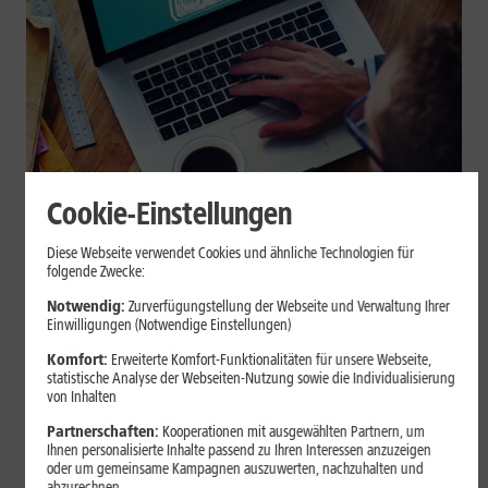
Cookie-Einstellungen
Internet zuhause
Diese Webseite verwendet Cookies und ähnliche Technologien für
Browser-Erweiterungen sicher
folgende Zwecke:
nutzen: So erkennst Du
Notwendig:
Zurverfügungstellung der Webseite und Verwaltung Ihrer
Einwilligungen (Notwendige Einstellungen)
vertrauenswürdige Add-ons
Komfort:
Erweiterte Komfort-Funktionalitäten für unsere Webseite,
statistische Analyse der Webseiten-Nutzung sowie die Individualisierung
Browser-Erweiterungen können praktisch sein, greifen aber je
von Inhalten
nach Berechtigung tief in Deine Browserdaten ein. Der Beitrag
Partnerschaften:
Kooperationen mit ausgewählten Partnern, um
zeigt Dir, wie Du Add-ons vor der Installation prüfst und riskante
Ihnen personalisierte Inhalte passend zu Ihren Interessen anzuzeigen
Erweiterungen erkennst.
oder um gemeinsame Kampagnen auszuwerten, nachzuhalten und
abzurechnen.