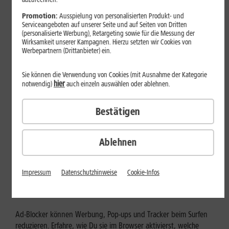
Mehr erfahren
Promotion:
Ausspielung von personalisierten Produkt- und
Serviceangeboten auf unserer Seite und auf Seiten von Dritten
(personalisierte Werbung), Retargeting sowie für die Messung der
Wirksamkeit unserer Kampagnen. Hierzu setzten wir Cookies von
Werbepartnern (Drittanbieter) ein.
Sie können die Verwendung von Cookies (mit Ausnahme der Kategorie
hier
notwendig)
auch einzeln auswählen oder ablehnen.
Bestätigen
Ablehnen
Internet zuhause
Ad-Blocker aktivieren: Werbung
Impressum
Datenschutzhinweise
Cookie-Infos
und Tracking bewusst steuern
Ad-Blocker können Werbung, Pop-ups und Tracker beim Surfen
reduzieren. Erfahre, wie Du sie im Browser aktivierst, welche