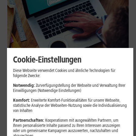
Cookie-Einstellungen
Internet zuhause
Diese Webseite verwendet Cookies und ähnliche Technologien für
Browser-Erweiterungen sicher
folgende Zwecke:
nutzen: So erkennst Du
Notwendig:
Zurverfügungstellung der Webseite und Verwaltung Ihrer
Einwilligungen (Notwendige Einstellungen)
vertrauenswürdige Add-ons
Komfort:
Erweiterte Komfort-Funktionalitäten für unsere Webseite,
statistische Analyse der Webseiten-Nutzung sowie die Individualisierung
Browser-Erweiterungen können praktisch sein, greifen aber je
von Inhalten
nach Berechtigung tief in Deine Browserdaten ein. Der Beitrag
Partnerschaften:
Kooperationen mit ausgewählten Partnern, um
zeigt Dir, wie Du Add-ons vor der Installation prüfst und riskante
Ihnen personalisierte Inhalte passend zu Ihren Interessen anzuzeigen
Erweiterungen erkennst.
oder um gemeinsame Kampagnen auszuwerten, nachzuhalten und
abzurechnen.