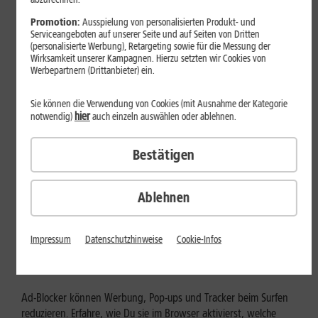
Mehr erfahren
Promotion:
Ausspielung von personalisierten Produkt- und
Serviceangeboten auf unserer Seite und auf Seiten von Dritten
(personalisierte Werbung), Retargeting sowie für die Messung der
Wirksamkeit unserer Kampagnen. Hierzu setzten wir Cookies von
Werbepartnern (Drittanbieter) ein.
Sie können die Verwendung von Cookies (mit Ausnahme der Kategorie
hier
notwendig)
auch einzeln auswählen oder ablehnen.
Bestätigen
Ablehnen
Internet zuhause
Ad-Blocker aktivieren: Werbung
Impressum
Datenschutzhinweise
Cookie-Infos
und Tracking bewusst steuern
Ad-Blocker können Werbung, Pop-ups und Tracker beim Surfen
reduzieren. Erfahre, wie Du sie im Browser aktivierst, welche