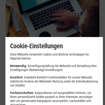
Cookie-Einstellungen
Internet zuhause
Diese Webseite verwendet Cookies und ähnliche Technologien für
Browser-Erweiterungen sicher
folgende Zwecke:
nutzen: So erkennst Du
Notwendig:
Zurverfügungstellung der Webseite und Verwaltung Ihrer
Einwilligungen (Notwendige Einstellungen)
vertrauenswürdige Add-ons
Komfort:
Erweiterte Komfort-Funktionalitäten für unsere Webseite,
statistische Analyse der Webseiten-Nutzung sowie die Individualisierung
Browser-Erweiterungen können praktisch sein, greifen aber je
von Inhalten
nach Berechtigung tief in Deine Browserdaten ein. Der Beitrag
Partnerschaften:
Kooperationen mit ausgewählten Partnern, um
zeigt Dir, wie Du Add-ons vor der Installation prüfst und riskante
Ihnen personalisierte Inhalte passend zu Ihren Interessen anzuzeigen
Erweiterungen erkennst.
oder um gemeinsame Kampagnen auszuwerten, nachzuhalten und
abzurechnen.