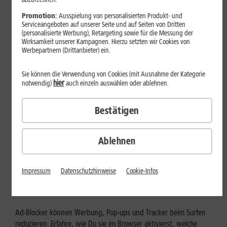
Mehr erfahren
Promotion:
Ausspielung von personalisierten Produkt- und
Serviceangeboten auf unserer Seite und auf Seiten von Dritten
(personalisierte Werbung), Retargeting sowie für die Messung der
Wirksamkeit unserer Kampagnen. Hierzu setzten wir Cookies von
Werbepartnern (Drittanbieter) ein.
Sie können die Verwendung von Cookies (mit Ausnahme der Kategorie
hier
notwendig)
auch einzeln auswählen oder ablehnen.
Bestätigen
Ablehnen
Internet zuhause
Ad-Blocker aktivieren: Werbung
Impressum
Datenschutzhinweise
Cookie-Infos
und Tracking bewusst steuern
Ad-Blocker können Werbung, Pop-ups und Tracker beim Surfen
reduzieren. Erfahre, wie Du sie im Browser aktivierst, welche