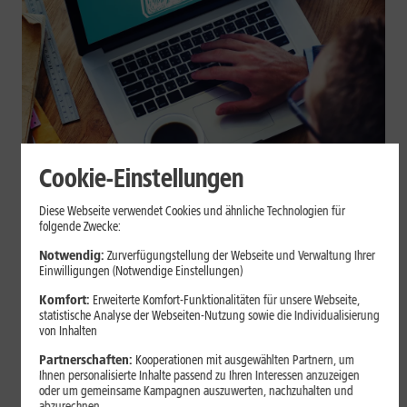
Cookie-Einstellungen
Internet zuhause
Diese Webseite verwendet Cookies und ähnliche Technologien für
Browser-Erweiterungen sicher
folgende Zwecke:
nutzen: So erkennst Du
Notwendig:
Zurverfügungstellung der Webseite und Verwaltung Ihrer
Einwilligungen (Notwendige Einstellungen)
vertrauenswürdige Add-ons
Komfort:
Erweiterte Komfort-Funktionalitäten für unsere Webseite,
statistische Analyse der Webseiten-Nutzung sowie die Individualisierung
Browser-Erweiterungen können praktisch sein, greifen aber je
von Inhalten
nach Berechtigung tief in Deine Browserdaten ein. Der Beitrag
Partnerschaften:
Kooperationen mit ausgewählten Partnern, um
zeigt Dir, wie Du Add-ons vor der Installation prüfst und riskante
Ihnen personalisierte Inhalte passend zu Ihren Interessen anzuzeigen
Erweiterungen erkennst.
oder um gemeinsame Kampagnen auszuwerten, nachzuhalten und
abzurechnen.