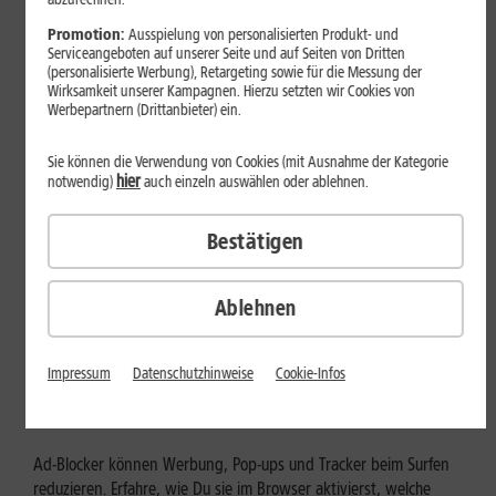
Mehr erfahren
Promotion:
Ausspielung von personalisierten Produkt- und
Serviceangeboten auf unserer Seite und auf Seiten von Dritten
(personalisierte Werbung), Retargeting sowie für die Messung der
Wirksamkeit unserer Kampagnen. Hierzu setzten wir Cookies von
Werbepartnern (Drittanbieter) ein.
Sie können die Verwendung von Cookies (mit Ausnahme der Kategorie
hier
notwendig)
auch einzeln auswählen oder ablehnen.
Bestätigen
Ablehnen
Internet zuhause
Ad-Blocker aktivieren: Werbung
Impressum
Datenschutzhinweise
Cookie-Infos
und Tracking bewusst steuern
Ad-Blocker können Werbung, Pop-ups und Tracker beim Surfen
reduzieren. Erfahre, wie Du sie im Browser aktivierst, welche