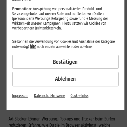
Mehr erfahren
Promotion:
Ausspielung von personalisierten Produkt- und
Serviceangeboten auf unserer Seite und auf Seiten von Dritten
(personalisierte Werbung), Retargeting sowie für die Messung der
Wirksamkeit unserer Kampagnen. Hierzu setzten wir Cookies von
Werbepartnern (Drittanbieter) ein.
Sie können die Verwendung von Cookies (mit Ausnahme der Kategorie
hier
notwendig)
auch einzeln auswählen oder ablehnen.
Bestätigen
Ablehnen
Internet zuhause
Ad-Blocker aktivieren: Werbung
Impressum
Datenschutzhinweise
Cookie-Infos
und Tracking bewusst steuern
Ad-Blocker können Werbung, Pop-ups und Tracker beim Surfen
reduzieren. Erfahre, wie Du sie im Browser aktivierst, welche