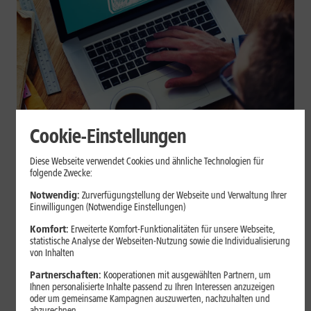
Cookie-Einstellungen
Internet zuhause
Diese Webseite verwendet Cookies und ähnliche Technologien für
Browser-Erweiterungen sicher
folgende Zwecke:
nutzen: So erkennst Du
Notwendig:
Zurverfügungstellung der Webseite und Verwaltung Ihrer
Einwilligungen (Notwendige Einstellungen)
vertrauenswürdige Add-ons
Komfort:
Erweiterte Komfort-Funktionalitäten für unsere Webseite,
statistische Analyse der Webseiten-Nutzung sowie die Individualisierung
Browser-Erweiterungen können praktisch sein, greifen aber je
von Inhalten
nach Berechtigung tief in Deine Browserdaten ein. Der Beitrag
Partnerschaften:
Kooperationen mit ausgewählten Partnern, um
zeigt Dir, wie Du Add-ons vor der Installation prüfst und riskante
Ihnen personalisierte Inhalte passend zu Ihren Interessen anzuzeigen
Erweiterungen erkennst.
oder um gemeinsame Kampagnen auszuwerten, nachzuhalten und
abzurechnen.