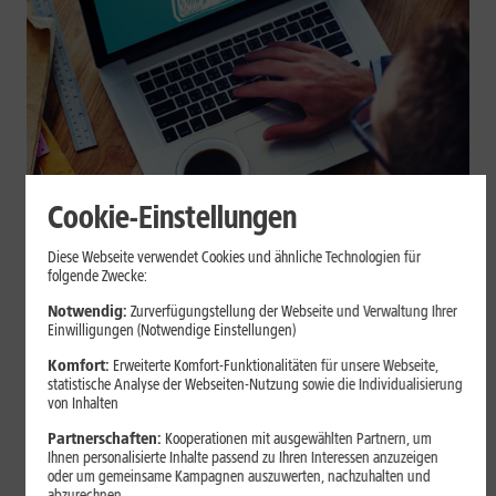
Cookie-Einstellungen
Internet zuhause
Diese Webseite verwendet Cookies und ähnliche Technologien für
Browser-Erweiterungen sicher
folgende Zwecke:
nutzen: So erkennst Du
Notwendig:
Zurverfügungstellung der Webseite und Verwaltung Ihrer
Einwilligungen (Notwendige Einstellungen)
vertrauenswürdige Add-ons
Komfort:
Erweiterte Komfort-Funktionalitäten für unsere Webseite,
statistische Analyse der Webseiten-Nutzung sowie die Individualisierung
Browser-Erweiterungen können praktisch sein, greifen aber je
von Inhalten
nach Berechtigung tief in Deine Browserdaten ein. Der Beitrag
Partnerschaften:
Kooperationen mit ausgewählten Partnern, um
zeigt Dir, wie Du Add-ons vor der Installation prüfst und riskante
Ihnen personalisierte Inhalte passend zu Ihren Interessen anzuzeigen
Erweiterungen erkennst.
oder um gemeinsame Kampagnen auszuwerten, nachzuhalten und
abzurechnen.