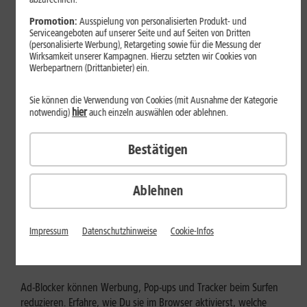
Mehr erfahren
Promotion:
Ausspielung von personalisierten Produkt- und
Serviceangeboten auf unserer Seite und auf Seiten von Dritten
(personalisierte Werbung), Retargeting sowie für die Messung der
Wirksamkeit unserer Kampagnen. Hierzu setzten wir Cookies von
Werbepartnern (Drittanbieter) ein.
Sie können die Verwendung von Cookies (mit Ausnahme der Kategorie
hier
notwendig)
auch einzeln auswählen oder ablehnen.
Bestätigen
Ablehnen
Internet zuhause
Ad-Blocker aktivieren: Werbung
Impressum
Datenschutzhinweise
Cookie-Infos
und Tracking bewusst steuern
Ad-Blocker können Werbung, Pop-ups und Tracker beim Surfen
reduzieren. Erfahre, wie Du sie im Browser aktivierst, welche