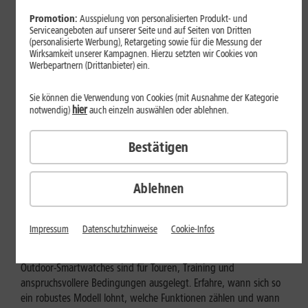
Promotion:
Ausspielung von personalisierten Produkt- und
Serviceangeboten auf unserer Seite und auf Seiten von Dritten
(personalisierte Werbung), Retargeting sowie für die Messung der
Wirksamkeit unserer Kampagnen. Hierzu setzten wir Cookies von
Werbepartnern (Drittanbieter) ein.
Sie können die Verwendung von Cookies (mit Ausnahme der Kategorie
hier
notwendig)
auch einzeln auswählen oder ablehnen.
Bestätigen
Ablehnen
Geräte & Hardware
Outdoor-Smartwatch: Für wen
Impressum
Datenschutzhinweise
Cookie-Infos
eignen sich die robusten Modelle?
Outdoor-Smartwatches sind für Touren, Training und
anspruchsvollere Bedingungen ausgelegt. Erfahre, wann sich so
ein robustes Modell lohnt, welche Funktionen zählen und wann