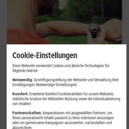
Cookie-Einstellungen
Geräte & Hardware
Diese Webseite verwendet Cookies und ähnliche Technologien für
folgende Zwecke:
Smartwatch beim Sport: So
Notwendig:
Zurverfügungstellung der Webseite und Verwaltung Ihrer
unterstützt sie Dein Training
Einwilligungen (Notwendige Einstellungen)
Komfort:
Erweiterte Komfort-Funktionalitäten für unsere Webseite,
Eine Smartwatch macht Belastung, Tempo und Trainingsablauf
statistische Analyse der Webseiten-Nutzung sowie die Individualisierung
sichtbar. Erfahre, wie Du Pulsmessung, Herzfrequenzzonen, GPS,
von Inhalten
Pace und Intervalle sinnvoll nutzt und warum einzelne Werte
Partnerschaften:
Kooperationen mit ausgewählten Partnern, um
keine medizinische Beurteilung ersetzen.
Ihnen personalisierte Inhalte passend zu Ihren Interessen anzuzeigen
oder um gemeinsame Kampagnen auszuwerten, nachzuhalten und
Mehr erfahren
abzurechnen.