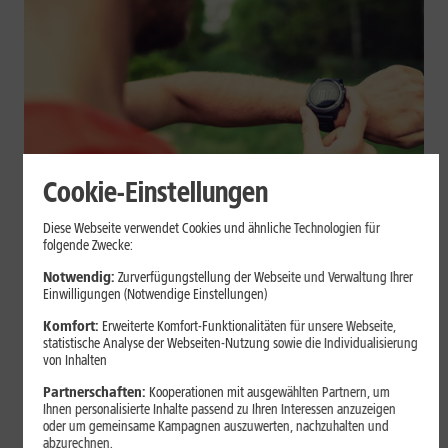
Cookie-Einstellungen
Geräte & Hardware
Diese Webseite verwendet Cookies und ähnliche Technologien für
folgende Zwecke:
Smartwatch beim Sport: So
Notwendig:
Zurverfügungstellung der Webseite und Verwaltung Ihrer
unterstützt sie Dein Training
Einwilligungen (Notwendige Einstellungen)
Komfort:
Erweiterte Komfort-Funktionalitäten für unsere Webseite,
Eine Smartwatch macht Belastung, Tempo und Trainingsablauf
statistische Analyse der Webseiten-Nutzung sowie die Individualisierung
sichtbar. Erfahre, wie Du Pulsmessung, Herzfrequenzzonen, GPS,
von Inhalten
Pace und Intervalle sinnvoll nutzt und warum einzelne Werte
Partnerschaften:
Kooperationen mit ausgewählten Partnern, um
keine medizinische Beurteilung ersetzen.
Ihnen personalisierte Inhalte passend zu Ihren Interessen anzuzeigen
oder um gemeinsame Kampagnen auszuwerten, nachzuhalten und
Mehr erfahren
abzurechnen.