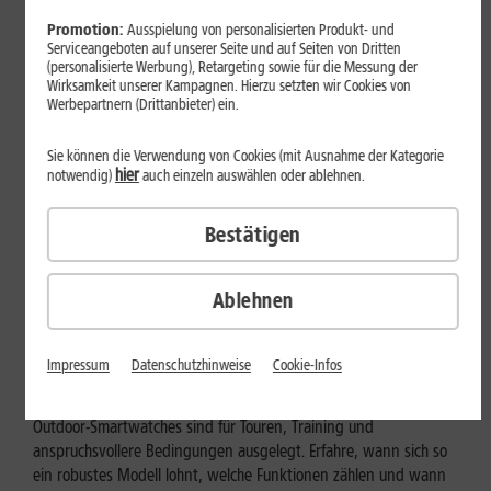
Promotion:
Ausspielung von personalisierten Produkt- und
Serviceangeboten auf unserer Seite und auf Seiten von Dritten
(personalisierte Werbung), Retargeting sowie für die Messung der
Wirksamkeit unserer Kampagnen. Hierzu setzten wir Cookies von
Werbepartnern (Drittanbieter) ein.
Sie können die Verwendung von Cookies (mit Ausnahme der Kategorie
hier
notwendig)
auch einzeln auswählen oder ablehnen.
Bestätigen
Ablehnen
Geräte & Hardware
Outdoor-Smartwatch: Für wen
Impressum
Datenschutzhinweise
Cookie-Infos
eignen sich die robusten Modelle?
Outdoor-Smartwatches sind für Touren, Training und
anspruchsvollere Bedingungen ausgelegt. Erfahre, wann sich so
ein robustes Modell lohnt, welche Funktionen zählen und wann