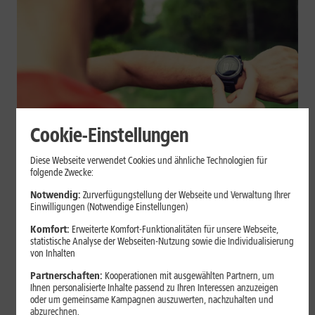
Cookie-Einstellungen
Geräte & Hardware
Diese Webseite verwendet Cookies und ähnliche Technologien für
folgende Zwecke:
Smartwatch beim Sport: So
Notwendig:
Zurverfügungstellung der Webseite und Verwaltung Ihrer
unterstützt sie Dein Training
Einwilligungen (Notwendige Einstellungen)
Komfort:
Erweiterte Komfort-Funktionalitäten für unsere Webseite,
Eine Smartwatch macht Belastung, Tempo und Trainingsablauf
statistische Analyse der Webseiten-Nutzung sowie die Individualisierung
sichtbar. Erfahre, wie Du Pulsmessung, Herzfrequenzzonen, GPS,
von Inhalten
Pace und Intervalle sinnvoll nutzt und warum einzelne Werte
Partnerschaften:
Kooperationen mit ausgewählten Partnern, um
keine medizinische Beurteilung ersetzen.
Ihnen personalisierte Inhalte passend zu Ihren Interessen anzuzeigen
oder um gemeinsame Kampagnen auszuwerten, nachzuhalten und
Mehr erfahren
abzurechnen.