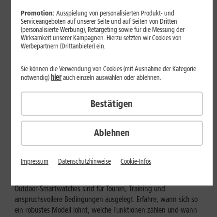
Promotion:
Ausspielung von personalisierten Produkt- und
Serviceangeboten auf unserer Seite und auf Seiten von Dritten
(personalisierte Werbung), Retargeting sowie für die Messung der
Wirksamkeit unserer Kampagnen. Hierzu setzten wir Cookies von
Werbepartnern (Drittanbieter) ein.
Sie können die Verwendung von Cookies (mit Ausnahme der Kategorie
hier
notwendig)
auch einzeln auswählen oder ablehnen.
Bestätigen
Ablehnen
Geräte & Hardware
Outdoor-Smartwatch: Für wen
Impressum
Datenschutzhinweise
Cookie-Infos
eignen sich die robusten Modelle?
Outdoor-Smartwatches sind für Touren, Training und
anspruchsvollere Bedingungen ausgelegt. Erfahre, wann sich so
ein robustes Modell lohnt, welche Funktionen zählen und wann