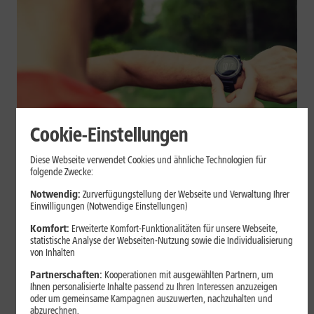
Cookie-Einstellungen
Geräte & Hardware
Diese Webseite verwendet Cookies und ähnliche Technologien für
folgende Zwecke:
Smartwatch beim Sport: So
Notwendig:
Zurverfügungstellung der Webseite und Verwaltung Ihrer
unterstützt sie Dein Training
Einwilligungen (Notwendige Einstellungen)
Komfort:
Erweiterte Komfort-Funktionalitäten für unsere Webseite,
Eine Smartwatch macht Belastung, Tempo und Trainingsablauf
statistische Analyse der Webseiten-Nutzung sowie die Individualisierung
sichtbar. Erfahre, wie Du Pulsmessung, Herzfrequenzzonen, GPS,
von Inhalten
Pace und Intervalle sinnvoll nutzt und warum einzelne Werte
Partnerschaften:
Kooperationen mit ausgewählten Partnern, um
keine medizinische Beurteilung ersetzen.
Ihnen personalisierte Inhalte passend zu Ihren Interessen anzuzeigen
oder um gemeinsame Kampagnen auszuwerten, nachzuhalten und
Mehr erfahren
abzurechnen.