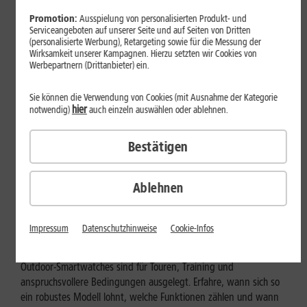
Promotion:
Ausspielung von personalisierten Produkt- und
Serviceangeboten auf unserer Seite und auf Seiten von Dritten
(personalisierte Werbung), Retargeting sowie für die Messung der
Wirksamkeit unserer Kampagnen. Hierzu setzten wir Cookies von
Werbepartnern (Drittanbieter) ein.
Sie können die Verwendung von Cookies (mit Ausnahme der Kategorie
hier
notwendig)
auch einzeln auswählen oder ablehnen.
Bestätigen
Ablehnen
Geräte & Hardware
Outdoor-Smartwatch: Für wen
Impressum
Datenschutzhinweise
Cookie-Infos
eignen sich die robusten Modelle?
Outdoor-Smartwatches sind für Touren, Training und
anspruchsvollere Bedingungen ausgelegt. Erfahre, wann sich so
ein robustes Modell lohnt, welche Funktionen zählen und wann