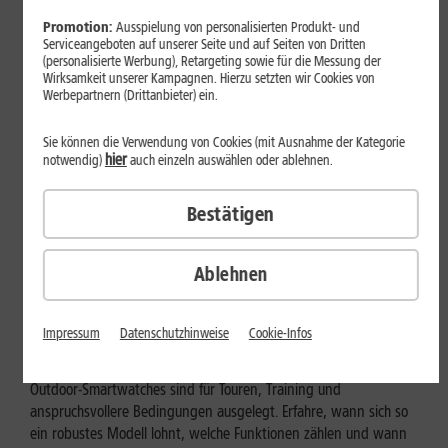
Promotion:
Ausspielung von personalisierten Produkt- und
Serviceangeboten auf unserer Seite und auf Seiten von Dritten
(personalisierte Werbung), Retargeting sowie für die Messung der
Wirksamkeit unserer Kampagnen. Hierzu setzten wir Cookies von
Werbepartnern (Drittanbieter) ein.
Sie können die Verwendung von Cookies (mit Ausnahme der Kategorie
hier
notwendig)
auch einzeln auswählen oder ablehnen.
Bestätigen
Ablehnen
Geräte & Hardware
Outdoor-Smartwatch: Für wen
Impressum
Datenschutzhinweise
Cookie-Infos
eignen sich die robusten Modelle?
Outdoor-Smartwatches sind für Touren, Training und
anspruchsvollere Bedingungen ausgelegt. Erfahre, wann sich so
ein robustes Modell lohnt, welche Funktionen zählen und wann