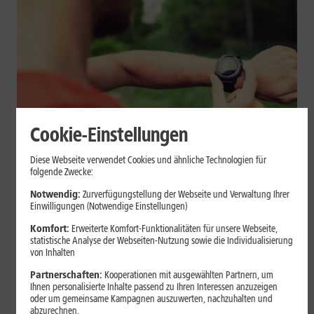
Cookie-Einstellungen
Geräte & Hardware
Diese Webseite verwendet Cookies und ähnliche Technologien für
folgende Zwecke:
Smartwatch beim Sport: So
Notwendig:
Zurverfügungstellung der Webseite und Verwaltung Ihrer
unterstützt sie Dein Training
Einwilligungen (Notwendige Einstellungen)
Komfort:
Erweiterte Komfort-Funktionalitäten für unsere Webseite,
Eine Smartwatch macht Belastung, Tempo und Trainingsablauf
statistische Analyse der Webseiten-Nutzung sowie die Individualisierung
sichtbar. Erfahre, wie Du Pulsmessung, Herzfrequenzzonen, GPS,
von Inhalten
Pace und Intervalle sinnvoll nutzt und warum einzelne Werte
Partnerschaften:
Kooperationen mit ausgewählten Partnern, um
keine medizinische Beurteilung ersetzen.
Ihnen personalisierte Inhalte passend zu Ihren Interessen anzuzeigen
oder um gemeinsame Kampagnen auszuwerten, nachzuhalten und
Mehr erfahren
abzurechnen.