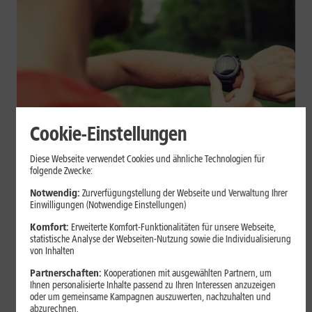
Cookie-Einstellungen
Geräte & Hardware
Diese Webseite verwendet Cookies und ähnliche Technologien für
folgende Zwecke:
Smartwatch beim Sport: So
Notwendig:
Zurverfügungstellung der Webseite und Verwaltung Ihrer
unterstützt sie Dein Training
Einwilligungen (Notwendige Einstellungen)
Komfort:
Erweiterte Komfort-Funktionalitäten für unsere Webseite,
Eine Smartwatch macht Belastung, Tempo und Trainingsablauf
statistische Analyse der Webseiten-Nutzung sowie die Individualisierung
sichtbar. Erfahre, wie Du Pulsmessung, Herzfrequenzzonen, GPS,
von Inhalten
Pace und Intervalle sinnvoll nutzt und warum einzelne Werte
Partnerschaften:
Kooperationen mit ausgewählten Partnern, um
keine medizinische Beurteilung ersetzen.
Ihnen personalisierte Inhalte passend zu Ihren Interessen anzuzeigen
oder um gemeinsame Kampagnen auszuwerten, nachzuhalten und
Mehr erfahren
abzurechnen.