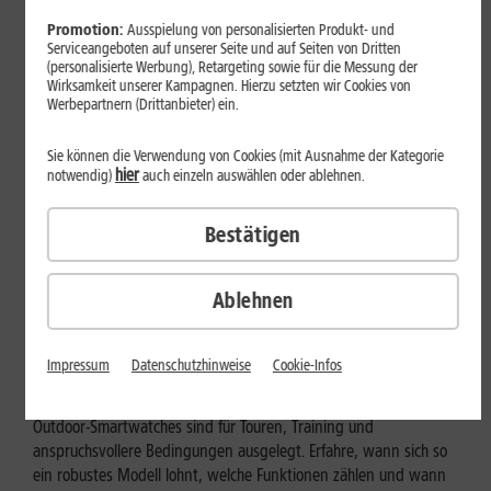
Promotion:
Ausspielung von personalisierten Produkt- und
Serviceangeboten auf unserer Seite und auf Seiten von Dritten
(personalisierte Werbung), Retargeting sowie für die Messung der
Wirksamkeit unserer Kampagnen. Hierzu setzten wir Cookies von
Werbepartnern (Drittanbieter) ein.
Sie können die Verwendung von Cookies (mit Ausnahme der Kategorie
hier
notwendig)
auch einzeln auswählen oder ablehnen.
Bestätigen
Ablehnen
Geräte & Hardware
Outdoor-Smartwatch: Für wen
Impressum
Datenschutzhinweise
Cookie-Infos
eignen sich die robusten Modelle?
Outdoor-Smartwatches sind für Touren, Training und
anspruchsvollere Bedingungen ausgelegt. Erfahre, wann sich so
ein robustes Modell lohnt, welche Funktionen zählen und wann